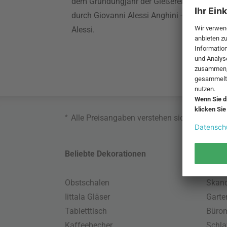
dem Gründungjahr der Gießerei und Metallw
durch Giovanni Alessi Anghini - gibt es da
Alessi.
*
Alle Preisangaben verstehen sich inklusive
Beliebte Dekorationen
Belie
Obstschalen
Skand
Iittala Gläser
Gart
Tabletttisch
Büro
Kaffeebecher
Schla