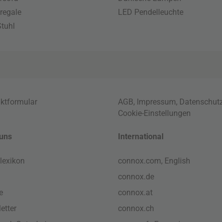
regale
LED Pendelleuchte
tuhl
ktformular
AGB
,
Impressum
,
Datenschut
Cookie-Einstellungen
uns
International
lexikon
connox.com, English
connox.de
e
connox.at
etter
connox.ch