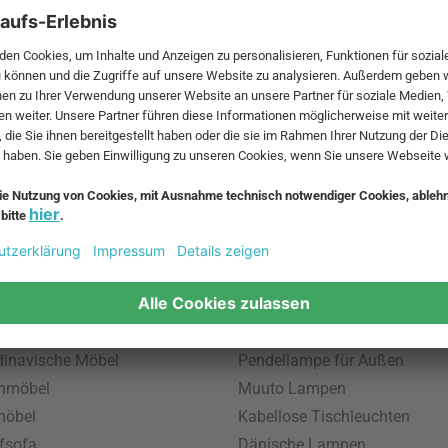
erkstatt
s Unternehmen
 MwSt. und zzgl.
Versandkosten
.
bte Möbel
Beliebte Leuchten
inavische Möbel
Pendellampe für Außen
enmöbel
Muuto Lampen
möbel
Kabellose Tischleuchten
fsofa
Dänische Lampen