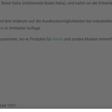
eri Italia (mittlerweile Baleri Italia), und nahm an der Entwic
d dort widerum auf die Ausdrucksmöglichkeiten bei industriell
el
in limitierter Auflage.
zusammen, wo er Produkte für
Alessi
und andere Marken entwirft.
Seit 1921 -