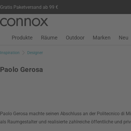
Gratis Paketversand ab 99 €
Kundenkonto
Wunschliste
Warenkorb
Direkt
Direkt
zum
zum
Seiteninhalt
Suchfeld
Produkte
Räume
Outdoor
Marken
Neu
springen
springen
Inspiration
Designer
Paolo Gerosa
Paolo Gerosa machte seinen Abschluss an der Politecnico di M
als Raumgestalter und realisierte zahlreiche öffentliche und priv