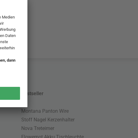
Bestseller
Montana Panton Wire
Stoff Nagel Kerzenhalter
Nova Treteimer
Flowerpot Akku Tischleuchte