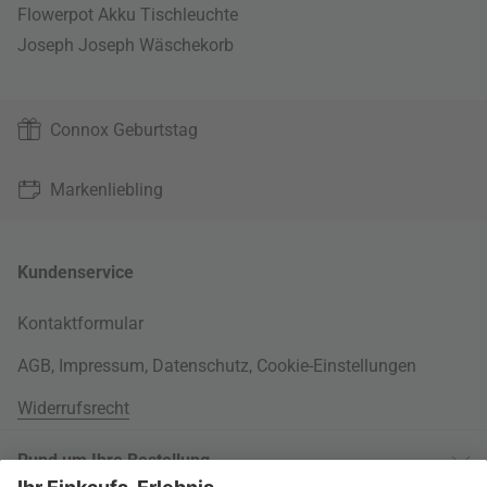
Flowerpot Akku Tischleuchte
Joseph Joseph Wäschekorb
Connox Geburtstag
Markenliebling
Kundenservice
Kontaktformular
AGB
,
Impressum
,
Datenschutz
,
Cookie-Einstellungen
Widerrufsrecht
Rund um Ihre Bestellung