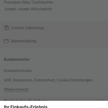
Flowerpot Akku Tischleuchte
Joseph Joseph Wäschekorb
Connox Geburtstag
Markenliebling
Kundenservice
Kontaktformular
AGB
,
Impressum
,
Datenschutz
,
Cookie-Einstellungen
Widerrufsrecht
Rund um Ihre Bestellung