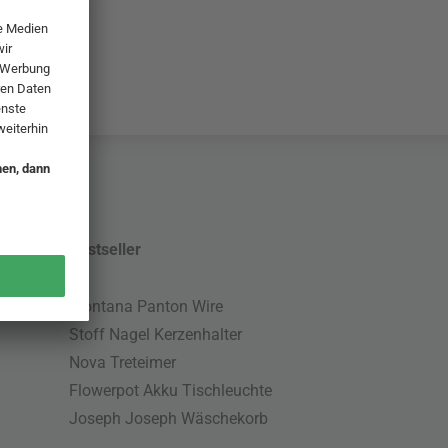
Bestseller
Montana Panton Wire
Stoff Nagel Kerzenhalter
Nova Treteimer
Flowerpot Akku Tischleuchte
Joseph Joseph Wäschekorb