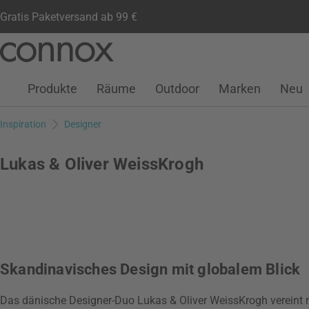
Gratis Paketversand ab 99 €
Kundenkonto
Wunschliste
Warenkorb
Direkt
Direkt
zum
zum
Seiteninhalt
Suchfeld
Produkte
Räume
Outdoor
Marken
Neu
springen
springen
Inspiration
Designer
Lukas & Oliver WeissKrogh
Skandinavisches Design mit globalem Blick
Das dänische Designer-Duo Lukas & Oliver WeissKrogh vereint m