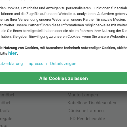
 MwSt. und zzgl.
Versandkosten
.
bte Möbel
Beliebte Leuchten
inavische Möbel
Pendellampe für Außen
enmöbel
Muuto Lampen
möbel
Kabellose Tischleuchten
fsofa
Dänische Lampen
regale
LED Pendelleuchte
tuhl