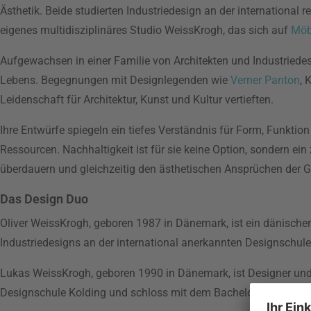
Ästhetik. Beide studierten Industriedesign an der internationa
eigenes multidisziplinäres Studio WeissKrogh, das sich auf
Möb
Aufgewachsen in einer Familie von Architekten und Industriedesi
Lebens. Begegnungen mit Designlegenden wie
Verner Panton
, 
Leidenschaft für Architektur, Kunst und Kultur vertieften.
Ihre Entwürfe spiegeln ein tiefes Verständnis für Form, Funkti
Ressourcen. Nachhaltigkeit ist für sie keine Option, sondern ein 
überdauern und gleichzeitig den ästhetischen Ansprüchen der 
Das Design Duo
Oliver WeissKrogh, geboren 1987 in Dänemark, ist ein dänisch
Industriedesigns an der international anerkannten Designschule
Lukas WeissKrogh, geboren 1990 in Dänemark, ist Designer und 
Designschule Kolding und schloss mit dem Bachelor of Fine Art