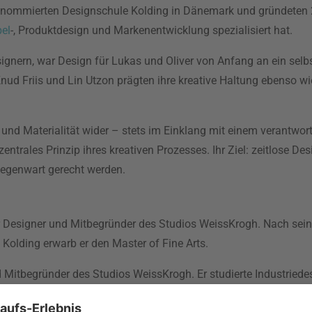
l renommierten Designschule Kolding in Dänemark und gründeten 
el
-, Produktdesign und Markenentwicklung spezialisiert hat.
gnern, war Design für Lukas und Oliver von Anfang an ein selbst
Knud Friis und Lin Utzon prägten ihre kreative Haltung ebenso wie
on und Materialität wider – stets im Einklang mit einem verantw
zentrales Prinzip ihres kreativen Prozesses. Ihr Ziel: zeitlose De
Gegenwart gerecht werden.
er Designer und Mitbegründer des Studios WeissKrogh. Nach se
 Kolding erwarb er den Master of Fine Arts.
Mitbegründer des Studios WeissKrogh. Er studierte Industriede
s ab.