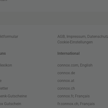
ktformular
AGB
,
Impressum
,
Datenschut
Cookie-Einstellungen
uns
International
lexikon
connox.com, English
connox.de
e
connox.at
etter
connox.ch
enk-Gutscheine
connox.fr, Français
x Gutschein
fr.connox.ch, Français