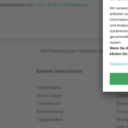
Internetseite von
Lukas & Oliver WeissKrogh
*
Alle Preisangaben verstehen sich inklusive
Beliebte Dekorationen
Belie
Obstschalen
Skand
Iittala Gläser
Gart
Tabletttisch
Büro
Kaffeebecher
Schla
Tagesdecken
Wand
HAY S