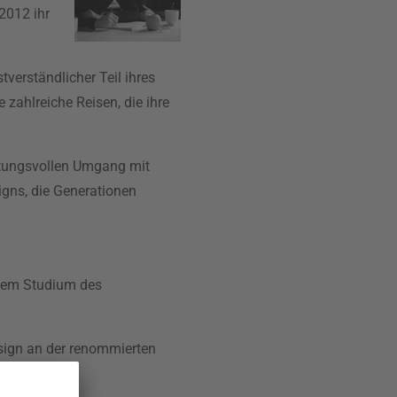
2012 ihr
verständlicher Teil ihres
 zahlreiche Reisen, die ihre
ortungsvollen Umgang mit
signs, die Generationen
inem Studium des
sign an der renommierten