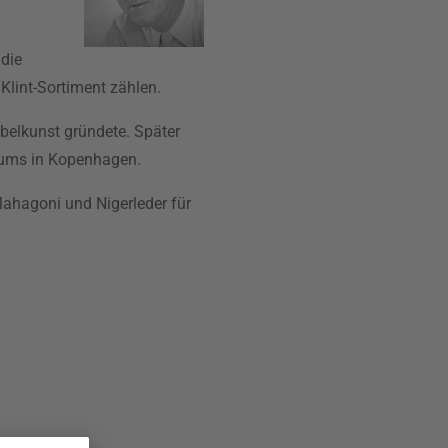
 die
Klint-Sortiment zählen.
belkunst gründete. Später
seums in Kopenhagen.
ahagoni und Nigerleder für