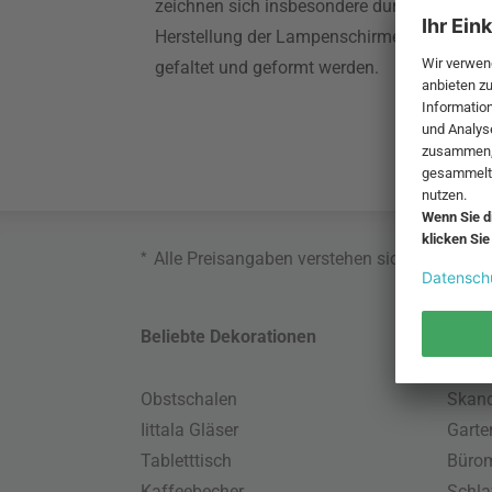
zeichnen sich insbesondere durch ihre auf
Herstellung der Lampenschirme aus, die all
gefaltet und geformt werden.
*
Alle Preisangaben verstehen sich inklusive
Beliebte Dekorationen
Belie
Obstschalen
Skand
Iittala Gläser
Gart
Tabletttisch
Büro
Kaffeebecher
Schla