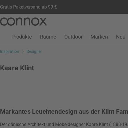
Gratis Paketversand ab 99 €
Kundenkonto
Wunschliste
Warenkorb
Direkt
Direkt
zum
zum
Seiteninhalt
Suchfeld
Produkte
Räume
Outdoor
Marken
Neu
springen
springen
Inspiration
Designer
Kaare Klint
Markantes Leuchtendesign aus der Klint Fam
Der dänische Architekt und Möbeldesigner Kaare Klint (1888-195