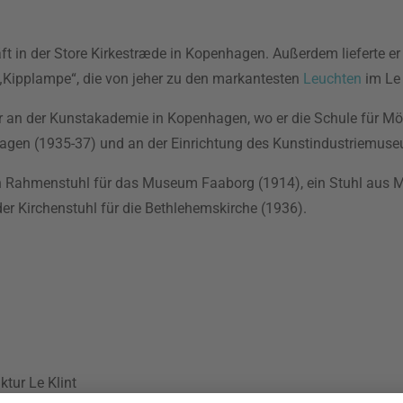
äft in der Store Kirkestræde in Kopenhagen. Außerdem lieferte er
e „Kipplampe“, die von jeher zu den markantesten
Leuchten
im Le 
r an der Kunstakademie in Kopenhagen, wo er die Schule für Mö
penhagen (1935-37) und an der Einrichtung des Kunstindustriemu
n Rahmenstuhl für das Museum Faaborg (1914), ein Stuhl aus M
er Kirchenstuhl für die Bethlehemskirche (1936).
tur Le Klint