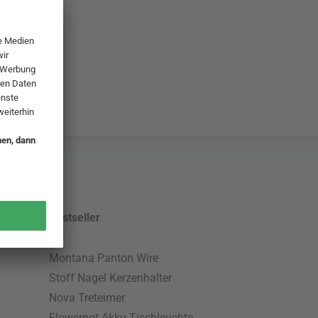
Bestseller
Montana Panton Wire
Stoff Nagel Kerzenhalter
Nova Treteimer
Flowerpot Akku Tischleuchte