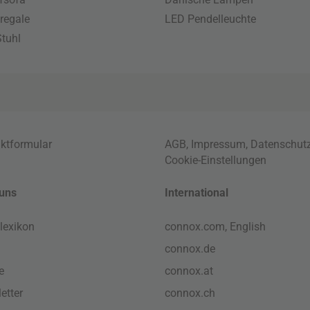
regale
LED Pendelleuchte
tuhl
ktformular
AGB
,
Impressum
,
Datenschut
Cookie-Einstellungen
uns
International
lexikon
connox.com, English
connox.de
e
connox.at
etter
connox.ch