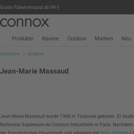
Gratis Paketversand ab 99 €
Kundenkonto
Wunschliste
Warenkorb
Direkt
Direkt
zum
zum
Seiteninhalt
Suchfeld
Produkte
Räume
Outdoor
Marken
Neu
springen
springen
Inspiration
Designer
Jean-Marie Massaud
Jean-Marie Massaud wurde 1966 in Toulouse geboren. Er studier
Nationale Supérieure de Création Industrielle in Paris. Nachdem
der französischen Hauptstadt und arbeitete mit
Marc Berthier
(J