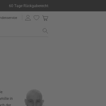
60 Tage Rückgaberecht
ndenservice
le
milie in
uch der