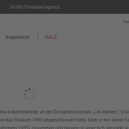
24.000 Produkte lagernd
Ku
Inspiration
SALE
te Industriedesign an der Designhochschule „Les Ateliers“, Eco
 er das Studium 1990 abgeschlossen hatte, blieb er mit seiner Fa
ahrgang 1935) zusammen und begann in jener sich verstärkt a