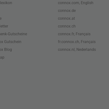
lexikon
connox.com, English
connox.de
e
connox.at
etter
connox.ch
enk-Gutscheine
connox.fr, Français
x Gutschein
fr.connox.ch, Français
ox Blog
connox.nl, Nederlands
map