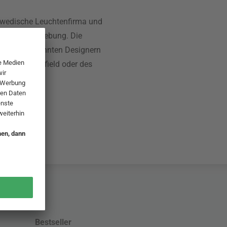
chwedische Leuchtenfirma und
ik und Formgebung. Die
hten von bekannten Designern
vid Chipperfield oder des
e.
Bestseller