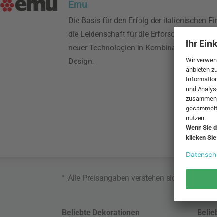
Emu
Die Basis für den Erfolg der italienischen 
die Leidenschaft für die Erforschung und E
neuer Technologien in Kombination mit er
Design.
*
Alle Preisangaben verstehen sich inklusive
Beliebte Dekorationen
Belie