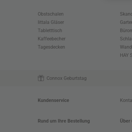
Obstschalen
Skand
Iittala Gläser
Gart
Tabletttisch
Büro
Kaffeebecher
Schla
Tagesdecken
Wand
HAY S
Connox Geburtstag
Kundenservice
Konta
Rund um Ihre Bestellung
Über 