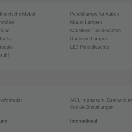
inavische Möbel
Pendellampe für Außen
enmöbel
Muuto Lampen
möbel
Kabellose Tischleuchten
fsofa
Dänische Lampen
regale
LED Pendelleuchte
tuhl
ktformular
AGB
,
Impressum
,
Datenschut
Cookie-Einstellungen
uns
International