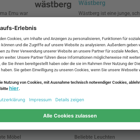
Wästberg
Firma Emu war
Wästberg ist eine junge, s
ntwicklung
legt großen Wert auf Techn
frischendem
Kollektion beinhaltet Leuc
wie Maarten Van Severen, Da
Trios Claesson Koivisto Run
 MwSt. und zzgl.
Versandkosten
.
bte Möbel
Beliebte Leuchten