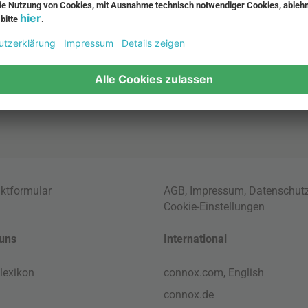
enmöbel
Muuto Lampen
möbel
Kabellose Tischleuchten
fsofa
Dänische Lampen
regale
LED Pendelleuchte
tuhl
ktformular
AGB
,
Impressum
,
Datenschut
Cookie-Einstellungen
uns
International
lexikon
connox.com, English
connox.de