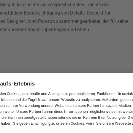
e gilt als eine der vielversprechendsten Talente des
sorgfältiger Berücksichtigung von Details, Respekt für
hen Designer John Pawson zusammengearbeitet, der für seine
 unter anderem Royal Copenhagen und Menu.
 MwSt. und zzgl.
Versandkosten
.
bte Möbel
Beliebte Leuchten
inavische Möbel
Pendellampe für Außen