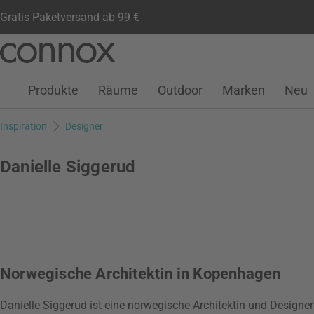
Gratis Paketversand ab 99 €
Kundenkonto
Wunschliste
Warenkorb
Direkt
Direkt
zum
zum
Seiteninhalt
Suchfeld
Produkte
Räume
Outdoor
Marken
Neu
springen
springen
Inspiration
Designer
Danielle Siggerud
Norwegische Architektin in Kopenhagen
Danielle Siggerud ist eine norwegische Architektin und Designe