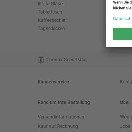
Iittala Gläser
Gart
Tabletttisch
Büro
Kaffeebecher
Schla
Tagesdecken
Wand
HAY S
Connox Geburtstag
Kundenservice
Konta
Rund um Ihre Bestellung
Über 
Versandinformationen
Wohn
Kauf auf Rechnung
Jobs