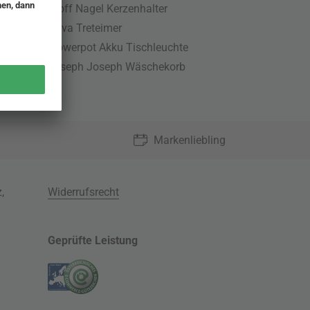
Stoff Nagel Kerzenhalter
Nova Treteimer
Flowerpot Akku Tischleuchte
Joseph Joseph Wäschekorb
Markenliebling
z
,
Widerrufsrecht
Geprüfte Leistung