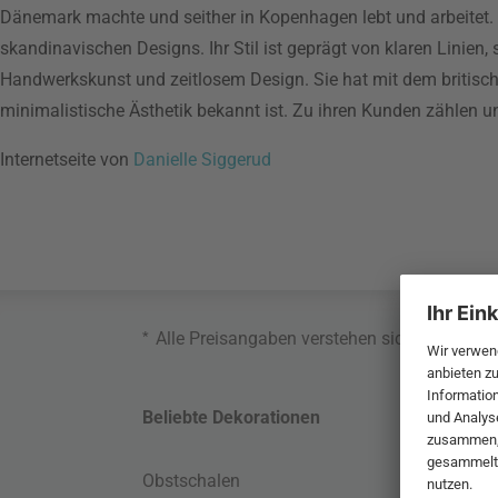
Dänemark machte und seither in Kopenhagen lebt und arbeitet. Si
skandinavischen Designs. Ihr Stil ist geprägt von klaren Linien, 
Handwerkskunst und zeitlosem Design. Sie hat mit dem britisc
minimalistische Ästhetik bekannt ist. Zu ihren Kunden zählen
Internetseite von
Danielle Siggerud
*
Alle Preisangaben verstehen sich inklusive
Beliebte Dekorationen
Belie
Obstschalen
Skand