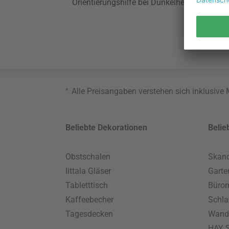
Orientierungshilfe bei Dunkelheit.
*
Alle Preisangaben verstehen sich inklusive
Beliebte Dekorationen
Belie
Obstschalen
Skand
Iittala Gläser
Gart
Tabletttisch
Büro
Kaffeebecher
Schla
Tagesdecken
Wand
HAY S