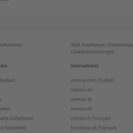
ktformular
AGB
,
Impressum
,
Datenschut
Cookie-Einstellungen
uns
International
lexikon
connox.com, English
connox.de
e
connox.at
etter
connox.ch
enk-Gutscheine
connox.fr, Français
x Gutschein
fr.connox.ch, Français