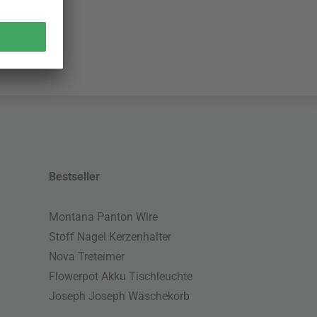
Bestseller
Montana Panton Wire
Stoff Nagel Kerzenhalter
Nova Treteimer
Flowerpot Akku Tischleuchte
Joseph Joseph Wäschekorb