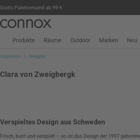
Gratis Paketversand ab 99 €
Kundenkonto
Wunschliste
Warenkorb
Direkt
Direkt
zum
zum
Seiteninhalt
Suchfeld
Produkte
Räume
Outdoor
Marken
Neu
springen
springen
Inspiration
Designer
Clara von Zweigbergk
Verspieltes Design aus Schweden
Frisch, bunt und verspielt – so ist das Design der 1997 gebo