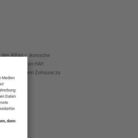
 den Alltag – ikonische
ccessoires von HAY.
uheiten, um dein Zuhause zu