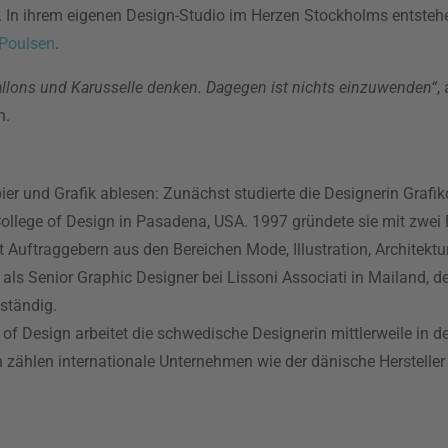
. In ihrem eigenen Design-Studio im Herzen Stockholms entsteh
 Poulsen
.
allons und Karusselle denken. Dagegen ist nichts einzuwenden“
,
n.
er und Grafik ablesen: Zunächst studierte die Designerin Grafikd
lege of Design in Pasadena, USA. 1997 gründete sie mit zwei P
it Auftraggebern aus den Bereichen Mode, Illustration, Architektu
als Senior Graphic Designer bei Lissoni Associati in Mailand, d
ständig.
f Design arbeitet die schwedische Designerin mittlerweile in d
n zählen internationale Unternehmen wie der dänische Herstelle