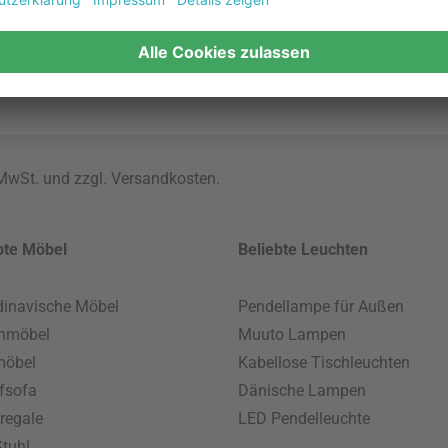
 MwSt. und zzgl.
Versandkosten
.
bte Möbel
Beliebte Leuchten
inavische Möbel
Pendellampe für Außen
enmöbel
Muuto Lampen
möbel
Kabellose Tischleuchten
fsofa
Dänische Lampen
regale
LED Pendelleuchte
tuhl