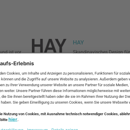
HAY
und ist vor
Skandinavisches Design für
nt. Die
Möbel, Leuchten und Wohna
uturistische
Entdecke Bestseller und Ne
nten.
verzaubern.
nherstellern.
ehr als nur