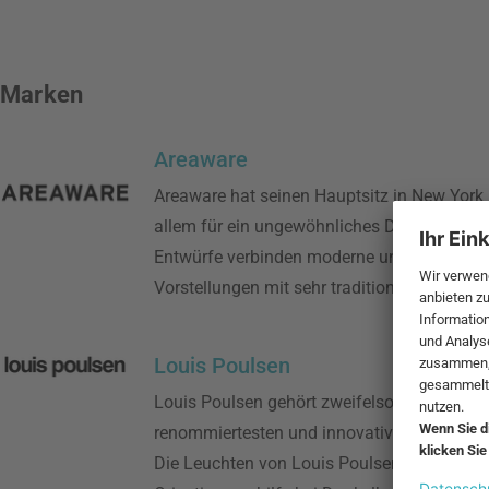
Marken
Areaware
Areaware hat seinen Hauptsitz in New York 
allem für ein ungewöhnliches Design bekan
Entwürfe verbinden moderne und geradezu f
Vorstellungen mit sehr traditionellen Eleme
Louis Poulsen
Louis Poulsen gehört zweifelsohne zu den
renommiertesten und innovativsten Leuchte
Die Leuchten von Louis Poulsen sind weit m