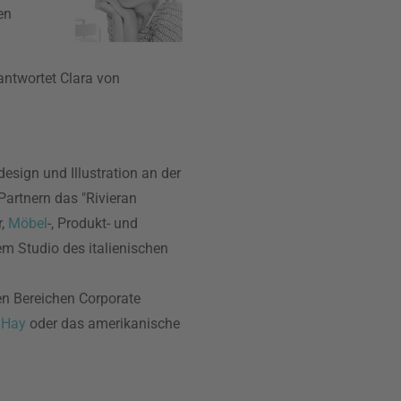
en
 antwortet Clara von
esign und Illustration an der
artnern das "Rivieran
r,
Möbel
-, Produkt- und
em Studio des italienischen
en Bereichen Corporate
r
Hay
oder das amerikanische