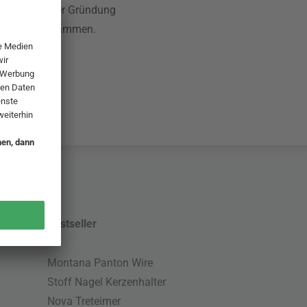
ine seit seiner Gründung
esignern zusammen.
Bestseller
Montana Panton Wire
Stoff Nagel Kerzenhalter
Nova Treteimer