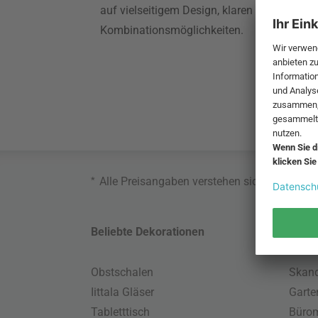
auf vielseitigem Design, klaren Linien und 
Kombinationsmöglichkeiten.
*
Alle Preisangaben verstehen sich inklusive
Beliebte Dekorationen
Belie
Obstschalen
Skand
Iittala Gläser
Gart
Tabletttisch
Büro