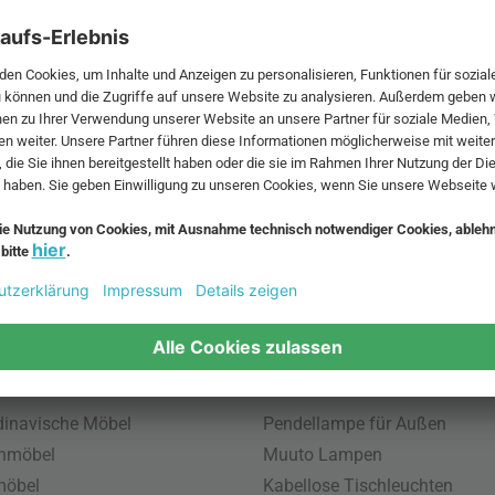
unendlichen
diesem Zweck arbeitet Softl
1979 eng mit namhaften D
 MwSt. und zzgl.
Versandkosten
.
bte Möbel
Beliebte Leuchten
inavische Möbel
Pendellampe für Außen
enmöbel
Muuto Lampen
möbel
Kabellose Tischleuchten