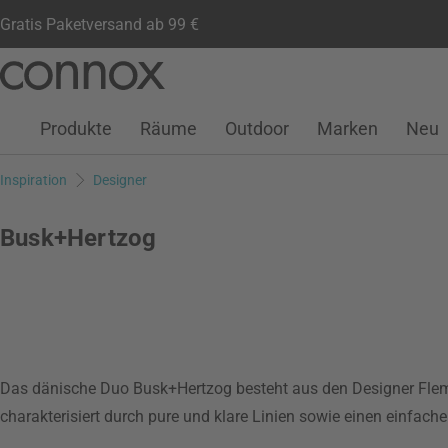
Gratis Paketversand ab 99 €
Kundenkonto
Wunschliste
Warenkorb
Direkt
Direkt
zum
zum
Seiteninhalt
Suchfeld
Produkte
Räume
Outdoor
Marken
Neu
springen
springen
Inspiration
Designer
Busk+Hertzog
Das dänische Duo Busk+Hertzog besteht aus den Designer Flem
charakterisiert durch pure und klare Linien sowie einen einfach