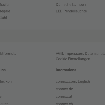
fsofa
Dänische Lampen
regale
LED Pendelleuchte
tuhl
ktformular
AGB
,
Impressum
,
Datenschut
Cookie-Einstellungen
uns
International
lexikon
connox.com, English
connox.de
e
connox.at
etter
connox.ch