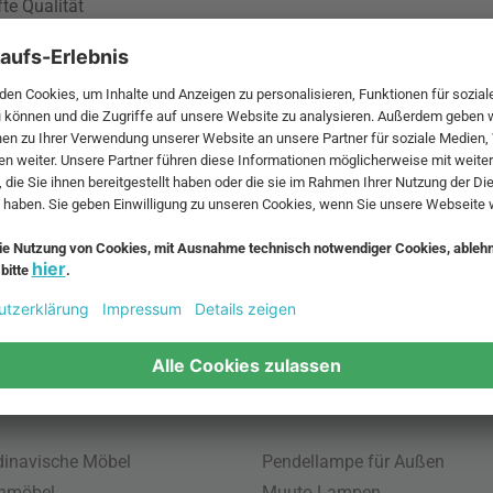
te Qualität
tenen
ibilität.
 Identität
 MwSt. und zzgl.
Versandkosten
.
bte Möbel
Beliebte Leuchten
inavische Möbel
Pendellampe für Außen
enmöbel
Muuto Lampen