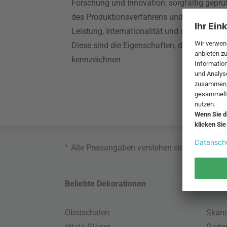
Forschung und Innovation, sorgfältig geprüf
des Produktionsverfahrens und der angebo
Leistung, Internationalität und maximale Flex
Diese sind die Eigenschaften, die Foscarinis
kennzeichnen.
*
Alle Preisangaben verstehen sich inklusive
Beliebte Dekorationen
Belie
Obstschalen
Skand
Iittala Gläser
Gart