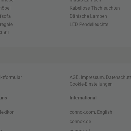
möbel
Kabellose Tischleuchten
fsofa
Dänische Lampen
regale
LED Pendelleuchte
tuhl
ktformular
AGB
,
Impressum
,
Datenschut
Cookie-Einstellungen
uns
International
lexikon
connox.com, English
connox.de
e
connox.at