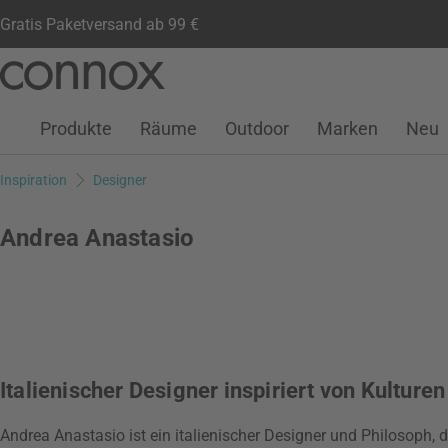
Gratis Paketversand ab 99 €
Kundenkonto
Wunschliste
Warenkorb
Direkt
Direkt
zum
zum
Seiteninhalt
Suchfeld
Produkte
Räume
Outdoor
Marken
Neu
springen
springen
Inspiration
Designer
Andrea Anastasio
Italienischer Designer inspiriert von Kulturen
Andrea Anastasio ist ein italienischer Designer und Philosoph, d