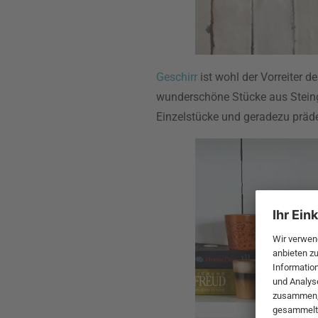
Geschirr
ist wohl der Vorreiter 
wunderschöne Stücke aus Steingu
Einzelstücke und geradezu präde