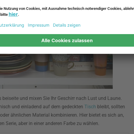
ts beiseite und mixen Sie Ihr Geschirr nach Lust und Laune.
isch und einladend auf dem gedeckten
Tisch
bleibt, sollten
oder ähnlichen Material kombinieren. Hier bietet es sich an,
en Serie, aber in einer anderen Farbe zu wählen.