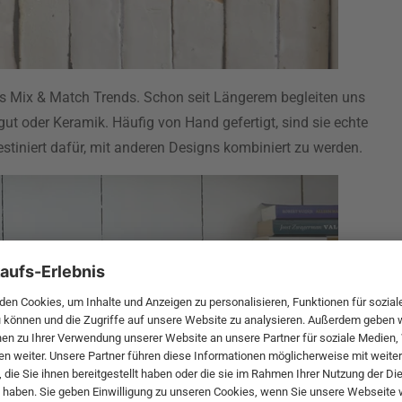
des Mix & Match Trends. Schon seit Längerem begleiten uns
t oder Keramik. Häufig von Hand gefertigt, sind sie echte
stiniert dafür, mit anderen Designs kombiniert zu werden.