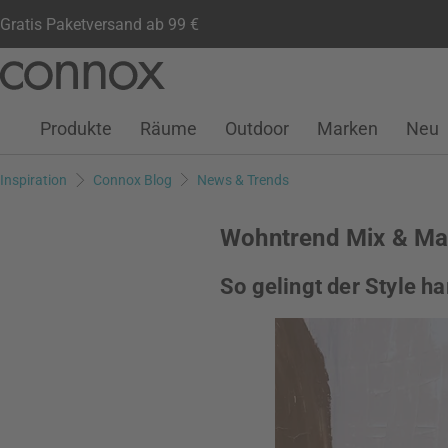
Gratis Paketversand ab 99 €
Kundenkonto
Wunschliste
Warenkorb
Direkt
Direkt
zum
zum
Seiteninhalt
Suchfeld
Produkte
Räume
Outdoor
Marken
Neu
springen
springen
Inspiration
Connox Blog
News & Trends
Wohntrend Mix & Ma
So gelingt der Style h