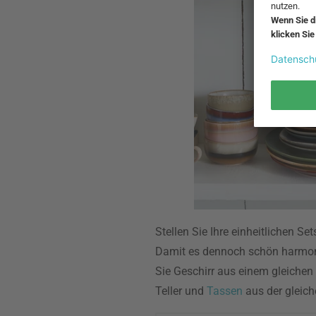
Stellen Sie Ihre einheitlichen Se
Damit es dennoch schön harmon
Sie Geschirr aus einem gleichen 
Teller und
Tassen
aus der gleich