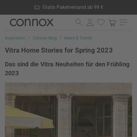
Shop Vorteile: Gratis Paketversand ab 99 €, 24.000 Produkte
Gratis Paketversand ab 99 €
lagernd, 60 Tage Rückgaberecht
Direkt
Direkt
zum
zum
Seiteninhalt
Suchfeld
Inspiration
Connox Blog
News & Trends
springen
springen
Vitra Home Stories for Spring 2023
Das sind die Vitra Neuheiten für den Frühling
2023