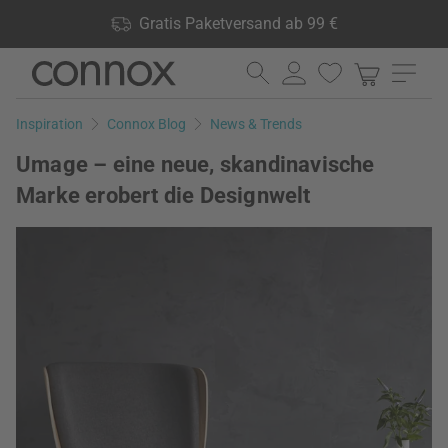
Shop Vorteile: Gratis Paketversand ab 99 €, 24.000 Produkte
Gratis Paketversand ab 99 €
lagernd, 60 Tage Rückgaberecht
Direkt
Direkt
zum
zum
Seiteninhalt
Suchfeld
Inspiration
Connox Blog
News & Trends
springen
springen
Umage – eine neue, skandinavische
Marke erobert die Designwelt