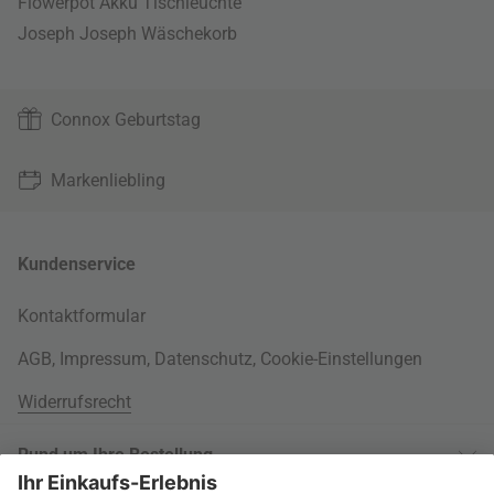
Flowerpot Akku Tischleuchte
Joseph Joseph Wäschekorb
Connox Geburtstag
Markenliebling
Kundenservice
Kontaktformular
AGB
,
Impressum
,
Datenschutz
,
Cookie-Einstellungen
Widerrufsrecht
Rund um Ihre Bestellung