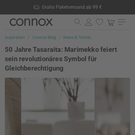
Shop Vorteile: Gratis Paketversand ab 99 €, 24.000 Produkte
Gratis Paketversand ab 99 €
lagernd, 60 Tage Rückgaberecht
Direkt
Direkt
zum
zum
Seiteninhalt
Suchfeld
Inspiration
Connox Blog
News & Trends
springen
springen
50 Jahre Tasaraita: Marimekko feiert
sein revolutionäres Symbol für
Gleichberechtigung