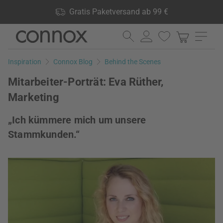
Shop Vorteile: Gratis Paketversand ab 99 €, 24.000 Produkte
Gratis Paketversand ab 99 €
lagernd, 60 Tage Rückgaberecht
Direkt
Direkt
zum
zum
Seiteninhalt
Suchfeld
Inspiration
Connox Blog
Behind the Scenes
springen
springen
Mitarbeiter-Porträt: Eva Rüther,
Marketing
„Ich kümmere mich um unsere
Stammkunden.“