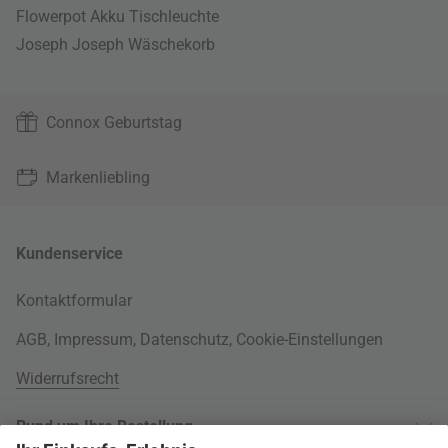
Flowerpot Akku Tischleuchte
Joseph Joseph Wäschekorb
Connox Geburtstag
Markenliebling
Kundenservice
Kontaktformular
AGB
,
Impressum
,
Datenschutz
,
Cookie-Einstellungen
Widerrufsrecht
Rund um Ihre Bestellung