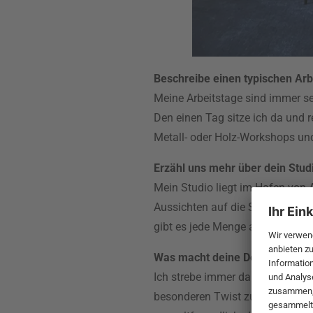
Beschreibe einen typischen Arb
Meine Arbeitstage sind immer se
Den einen Tag sitze ich da und 
Metall- oder Holz-Workshops und
Erzähl uns mehr über dein Stud
Mein Studio liegt im Hafen von A
Aussichten auf die Stadt und ich
gibt es jede Menge andere kreati
Was macht deine Designs so b
Ich strebe immer danach, nachha
besonderen Twist zu entwerfen