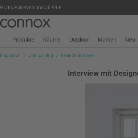
Gratis Paketversand ab 99 €
Kundenkonto
Wunschliste
Warenkorb
Direkt
Direkt
zum
zum
Seiteninhalt
Suchfeld
Produkte
Räume
Outdoor
Marken
Neu
springen
springen
Inspiration
Connox Blog
Behind the Scenes
Interview mit Design