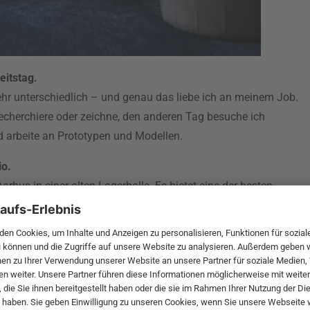
eitstag.
hr unterschiedlich – und genau das liebe ich an meinem Job.
recherchiere oder zeichne, den anderen Tag besuche ich
 arbeite an Prototypen und Modellen.
io.
arhus in einer alten Lagerhalle. Es bietet eine der besten
 liebe es, von dort aus den Alltag zu beobachten. In der Ecke
ve Firmen. Mein Studio teile ich mir mit einem Architekten.
esonders?
ltige, funktionale und einfache Möbelstücke mit einem
. Gemeinsam mit meinen Kunden versuche ich immer