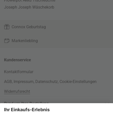
Flowerpot Akku Tischleuchte
Joseph Joseph Wäschekorb
Connox Geburtstag
Markenliebling
Kundenservice
Kontaktformular
AGB
,
Impressum
,
Datenschutz
,
Cookie-Einstellungen
Widerrufsrecht
Rund um Ihre Bestellung