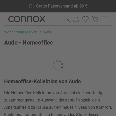
Shop Vorteile: Gratis Paketversand ab 99 €, 24.000 Produkte
Gratis Paketversand ab 99 €
lagernd, 60 Tage Rückgaberecht
Direkt
Direkt
zum
zum
Seiteninhalt
Suchfeld
Wohndesign-Marken
Audo
springen
springen
Audo - Homeoffice
Homeoffice-Kollektion von Audo
Die Homeoffice-Kollektion von
Audo
ist eine sorgfältig
zusammengestellte Auswahl, die darauf abzielt, dein
Arbeitsumfeld zu Hause auf ein neues Niveau von Komfort,
Funktionalität und Stil zu heben. Jedes Stück dieser