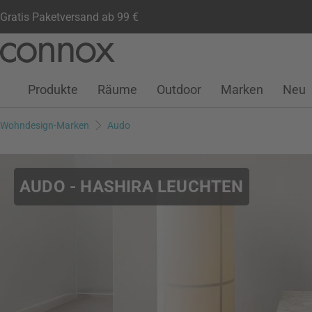
Gratis Paketversand ab 99 €
Kundenkonto
Wunschliste
Warenkorb
Direkt
Direkt
zum
zum
Seiteninhalt
Suchfeld
Produkte
Räume
Outdoor
Marken
Neu
springen
springen
Wohndesign-Marken
Audo
AUDO - HASHIRA LEUCHTEN