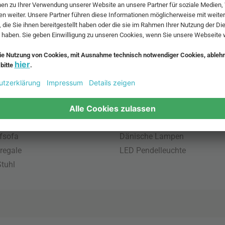
 MwSt. und zzgl.
Versandkosten
.
bte Möbel
Beliebte Leuchten
inavische Möbel
Pendellampe für Außen
enmöbel
Muuto Lampen
möbel
Kabellose Tischleuchten
fsofa
Dänische Lampen
regale
LED Pendelleuchte
tuhl