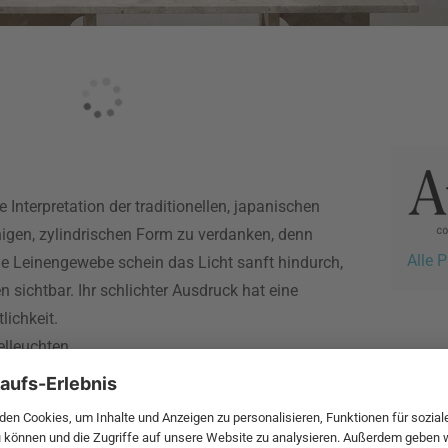
Interpretation der traditionellen, japanischen
nigen, zylindrischen Form zu verdanken, denn
Alle 
ne Leinengewebe schein das Licht sanft hindurch,
n sichtbar. Ihr schlichter Ausdruck hat eine
ichkeit.
elleuchten.