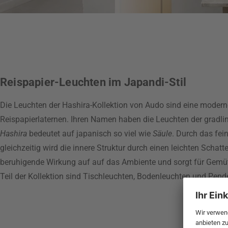
Reispapier-Leuchten im Japandi-Stil
Die Leuchten der Hashira-Kollektion von Audo sind eine moderne 
Reispapierlaternen. Ihren Namen haben die Leuchten der gradli
Hashira
bedeutet auf japanisch so viel wie
Säule
. Durch das fei
gleichzeitig wird die innere Struktur durch einen leichten Schatte
beruhigende Wirkung auf auf das Ambiente und sorgt für Gemütl
Teil der Kollektion sind Tischleuchten, Bodenleuchten und Pend