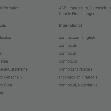
ktformular
AGB
,
Impressum
,
Datenschut
Cookie-Einstellungen
uns
International
lexikon
connox.com, English
connox.de
e
connox.at
etter
connox.ch
enk-Gutscheine
connox.fr, Français
x Gutschein
fr.connox.ch, Français
ox Blog
connox.nl, Nederlands
map