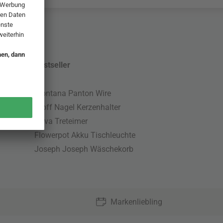
Bestseller
Montana Panton Wire
Stoff Nagel Kerzenhalter
Nova Treteimer
Flowerpot Akku Tischleuchte
Joseph Joseph Wäschekorb
Markenliebling