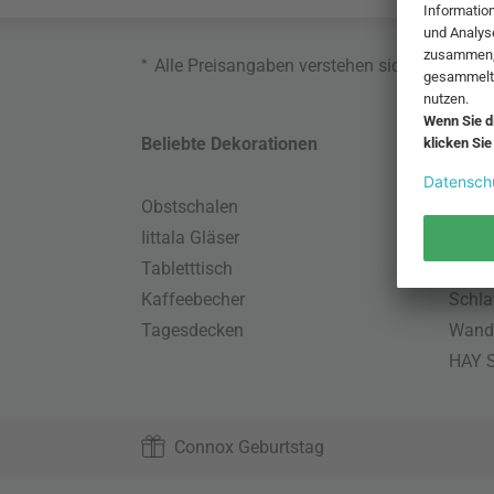
*
Alle Preisangaben verstehen sich inklusive
Beliebte Dekorationen
Belie
Obstschalen
Skand
Iittala Gläser
Gart
Tabletttisch
Büro
Kaffeebecher
Schla
Tagesdecken
Wand
HAY S
Connox Geburtstag