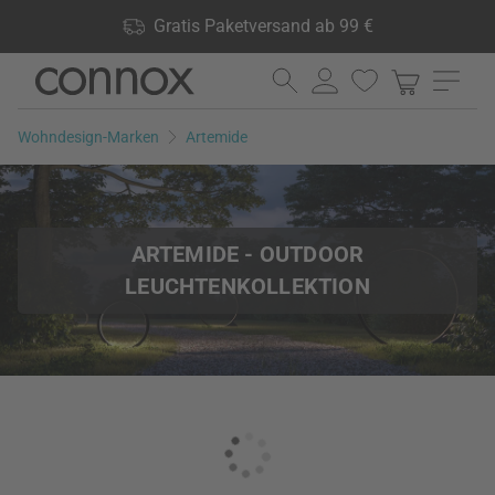
Shop Vorteile: Gratis Paketversand ab 99 €, 24.000 Produkte
Gratis Paketversand ab 99 €
lagernd, 60 Tage Rückgaberecht
Direkt
Direkt
zum
zum
Seiteninhalt
Suchfeld
Wohndesign-Marken
Artemide
springen
springen
ARTEMIDE - OUTDOOR
LEUCHTENKOLLEKTION