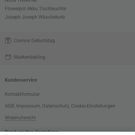
Nova Treteimer
Flowerpot Akku Tischleuchte
Joseph Joseph Wäschekorb
Connox Geburtstag
Markenliebling
Kundenservice
Kontaktformular
AGB
,
Impressum
,
Datenschutz
,
Cookie-Einstellungen
Widerrufsrecht
Rund um Ihre Bestellung