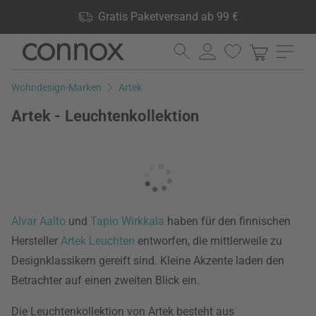
Shop Vorteile: Gratis Paketversand ab 99 €, 24.000 Produkte
Gratis Paketversand ab 99 €
lagernd, 60 Tage Rückgaberecht
Direkt
Direkt
zum
zum
Seiteninhalt
Suchfeld
Wohndesign-Marken
Artek
springen
springen
Artek - Leuchtenkollektion
Alvar Aalto
und
Tapio Wirkkala
haben für den finnischen
Hersteller
Artek
Leuchten
entworfen, die mittlerweile zu
Designklassikern gereift sind. Kleine Akzente laden den
Betrachter auf einen zweiten Blick ein.
Die Leuchtenkollektion von Artek besteht aus