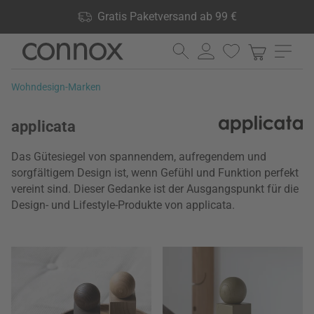
Shop Vorteile: Gratis Paketversand ab 99 €, 24.000 Produkte
Gratis Paketversand ab 99 €
lagernd, 60 Tage Rückgaberecht
Direkt
Direkt
zum
zum
Seiteninhalt
Suchfeld
Wohndesign-Marken
springen
springen
applicata
Das Gütesiegel von spannendem, aufregendem und
sorgfältigem Design ist, wenn Gefühl und Funktion perfekt
vereint sind. Dieser Gedanke ist der Ausgangspunkt für die
Design- und Lifestyle-Produkte von applicata.