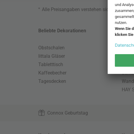
*
Alle Preisangaben verstehen sich inklusive
Beliebte Dekorationen
Belie
Obstschalen
Skand
Iittala Gläser
Gart
Tabletttisch
Büro
Kaffeebecher
Schla
Tagesdecken
Wand
HAY S
Connox Geburtstag