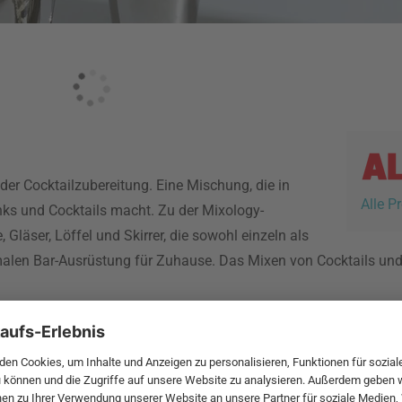
 der Cocktailzubereitung. Eine Mischung, die in
Alle P
nks und Cocktails macht. Zu der Mixology-
läser, Löffel und Skirrer, die sowohl einzeln als
malen Bar-Ausrüstung für Zuhause. Das Mixen von Cocktails und