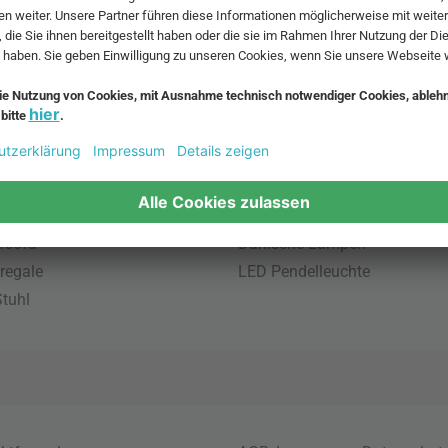
 MwSt. und zzgl.
Versandkosten
.
bte Möbel
Beliebte Leuchten
inavische Möbel
Pendellampe für Außen
enmöbel
Muuto Lampen
möbel
Kabellose Tischleuchten
fsofa
Dänische Lampen
regale
LED Pendelleuchte
tuhl