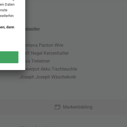
Bestseller
Montana Panton Wire
Stoff Nagel Kerzenhalter
Nova Treteimer
Flowerpot Akku Tischleuchte
Joseph Joseph Wäschekorb
Markenliebling