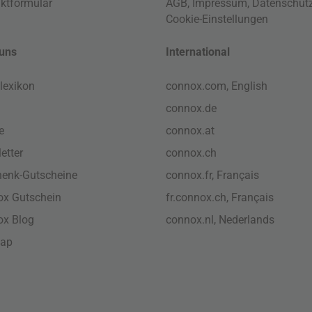
ktformular
AGB
,
Impressum
,
Datenschut
Cookie-Einstellungen
uns
International
lexikon
connox.com, English
connox.de
e
connox.at
etter
connox.ch
enk-Gutscheine
connox.fr, Français
x Gutschein
fr.connox.ch, Français
ox Blog
connox.nl, Nederlands
map