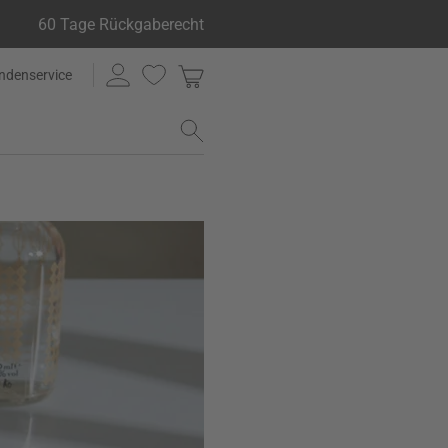
60 Tage Rückgaberecht
ndenservice