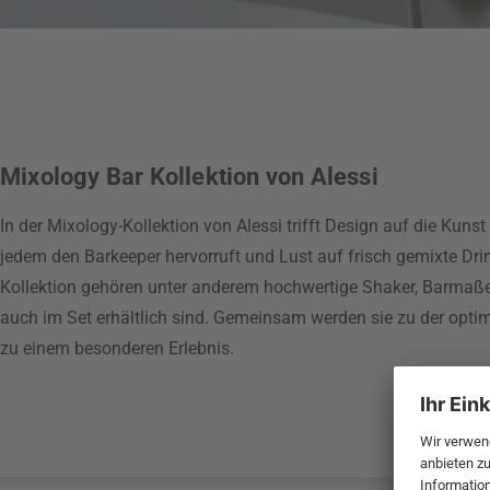
Mixology Bar Kollektion von Alessi
In der Mixology-Kollektion von Alessi trifft Design auf die Kunst
jedem den Barkeeper hervorruft und Lust auf frisch gemixte Dri
Kollektion gehören unter anderem hochwertige Shaker, Barmaße, G
auch im Set erhältlich sind. Gemeinsam werden sie zu der opti
zu einem besonderen Erlebnis.