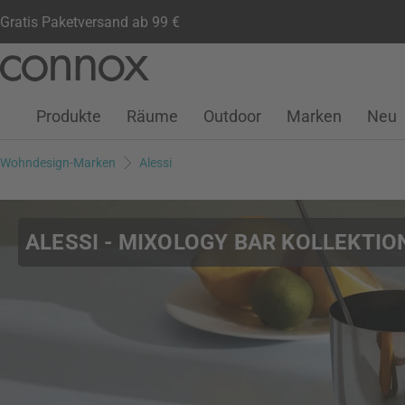
Gratis Paketversand ab 99 €
Kundenkonto
Wunschliste
Warenkorb
Direkt
Direkt
zum
zum
Seiteninhalt
Suchfeld
Produkte
Räume
Outdoor
Marken
Neu
springen
springen
Wohndesign-Marken
Alessi
ALESSI - MIXOLOGY BAR KOLLEKTIO