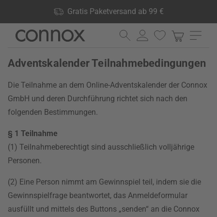
Shop Vorteile: Gratis Paketversand ab 99 €, 24.000 Produkte
Gratis Paketversand ab 99 €
lagernd, 60 Tage Rückgaberecht
Direkt
Direkt
zum
zum
Seiteninhalt
Suchfeld
Adventskalender Teilnahmebedingungen
springen
springen
Die Teilnahme an dem Online-Adventskalender der Connox
GmbH und deren Durchführung richtet sich nach den
folgenden Bestimmungen.
§ 1 Teilnahme
(1) Teilnahmeberechtigt sind ausschließlich volljährige
Personen.
(2) Eine Person nimmt am Gewinnspiel teil, indem sie die
Gewinnspielfrage beantwortet, das Anmeldeformular
ausfüllt und mittels des Buttons „senden“ an die Connox