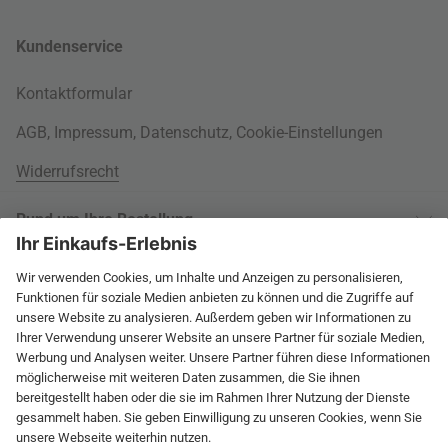
Kundenservice
Kontaktformular
AGB
,
Impressum
,
Datenschutz
,
Cookie-Einstellungen
Widerrufsrecht
Rund um Ihre Bestellung
Versandinformationen
Über uns
Kauf auf Rechnung
Wohnlexikon
International
Weitere Zahlungsarten
Jobs
60 Tage Rückgaberecht
connox.de
Geprüfte Leistung
Presse
Rücksendeunterlagen
connox.at
Newsletter
Entsorgung
Vielfältige Zahlungsmöglichkeiten
connox.ch