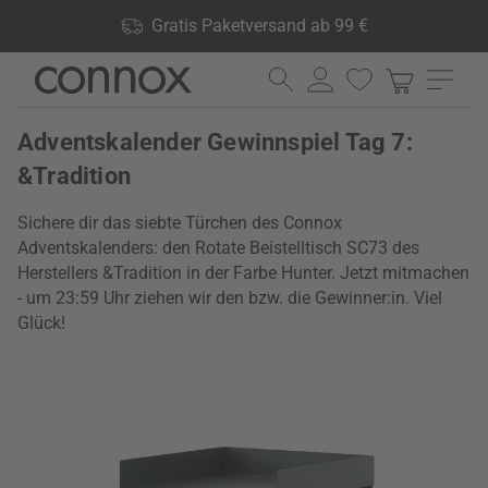
Shop Vorteile: Gratis Paketversand ab 99 €, 24.000 Produkte
Gratis Paketversand ab 99 €
lagernd, 60 Tage Rückgaberecht
Direkt
Direkt
zum
zum
Seiteninhalt
Suchfeld
Adventskalender Gewinnspiel Tag 7:
springen
springen
&Tradition
Sichere dir das siebte Türchen des Connox
Adventskalenders: den Rotate Beistelltisch SC73 des
Herstellers &Tradition in der Farbe Hunter. Jetzt mitmachen
- um 23:59 Uhr ziehen wir den bzw. die Gewinner:in. Viel
Glück!