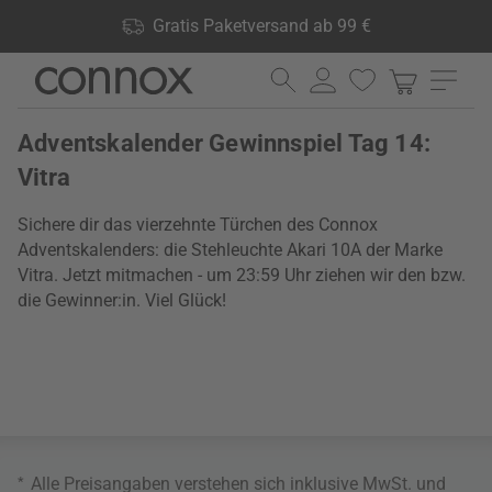
Shop Vorteile: Gratis Paketversand ab 99 €, 24.000 Produkte
Gratis Paketversand ab 99 €
lagernd, 60 Tage Rückgaberecht
Direkt
Direkt
zum
zum
Seiteninhalt
Suchfeld
Adventskalender Gewinnspiel Tag 14:
springen
springen
Vitra
Sichere dir das vierzehnte Türchen des Connox
Adventskalenders: die Stehleuchte Akari 10A der Marke
Vitra. Jetzt mitmachen - um 23:59 Uhr ziehen wir den bzw.
die Gewinner:in. Viel Glück!
*
Alle Preisangaben verstehen sich inklusive MwSt. und