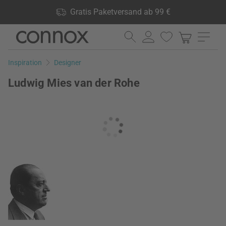
Shop Vorteile: Gratis Paketversand ab 99 €, 24.000 Produkte
Gratis Paketversand ab 99 €
lagernd, 60 Tage Rückgaberecht
Direkt
Direkt
zum
zum
Seiteninhalt
Suchfeld
Inspiration
Designer
springen
springen
Ludwig Mies van der Rohe