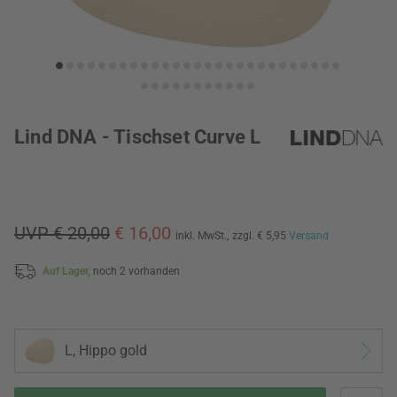
Lind DNA - Tischset Curve L
UVP € 20,00
€ 16,00
inkl. MwSt.,
zzgl. € 5,95
Versand
Auf Lager,
noch 2 vorhanden
L, Hippo gold