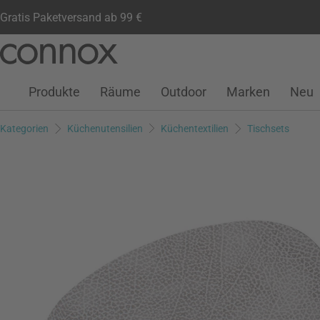
Gratis Paketversand ab 99 €
Kundenkonto
Wunschliste
Warenkorb
Direkt
Direkt
zum
zum
Seiteninhalt
Suchfeld
Produkte
Räume
Outdoor
Marken
Neu
springen
springen
Kategorien
Küchenutensilien
Küchentextilien
Tischsets