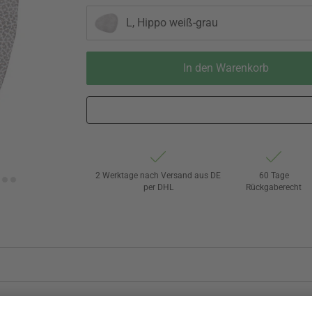
L, Hippo weiß-grau
In den Warenkorb
2 Werktage nach Versand aus DE
60 Tage
per DHL
Rückgaberecht