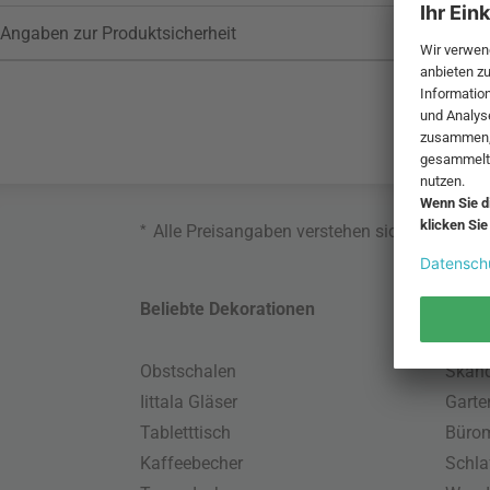
Angaben zur Produktsicherheit
*
Alle Preisangaben verstehen sich inklusive
Beliebte Dekorationen
Belie
Obstschalen
Skand
Iittala Gläser
Gart
Tabletttisch
Büro
Kaffeebecher
Schla