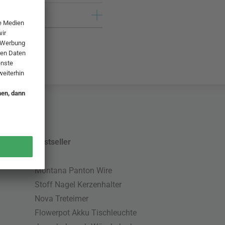
Bestseller
Montana Panton Wire
Stoff Nagel Kerzenhalter
Nova Treteimer
Flowerpot Akku Tischleuchte