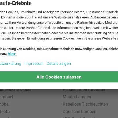
 MwSt. und zzgl.
Versandkosten
.
bte Möbel
Beliebte Leuchten
inavische Möbel
Pendellampe für Außen
enmöbel
Muuto Lampen
möbel
Kabellose Tischleuchten
fsofa
Dänische Lampen