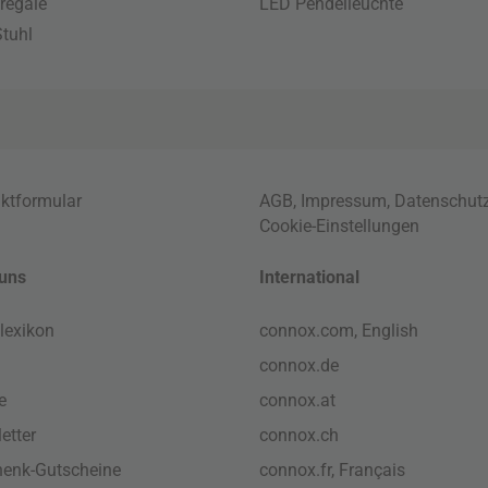
regale
LED Pendelleuchte
tuhl
ktformular
AGB
,
Impressum
,
Datenschut
Cookie-Einstellungen
uns
International
lexikon
connox.com, English
connox.de
e
connox.at
etter
connox.ch
enk-Gutscheine
connox.fr, Français