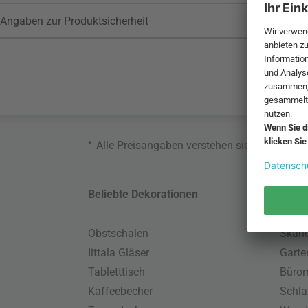
Angaben zur Produktsicherheit
*
Alle Preisangaben verstehen sich inklusive
Beliebte Dekorationen
Belie
Obstschalen
Skand
Iittala Gläser
Gart
Tabletttisch
Büro
Kaffeebecher
Schla