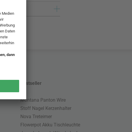
Bestseller
Montana Panton Wire
Stoff Nagel Kerzenhalter
Nova Treteimer
Flowerpot Akku Tischleuchte