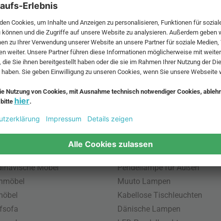
 MwSt. und zzgl.
Versandkosten
.
bte Möbel
Beliebte Leuchten
inavische Möbel
Pendellampe für Außen
enmöbel
Muuto Lampen
möbel
Kabellose Tischleuchten
fsofa
Dänische Lampen