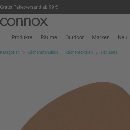
Gratis Paketversand ab 99 €
Kundenkonto
Wunschliste
Warenkorb
Direkt
Direkt
zum
zum
Seiteninhalt
Suchfeld
Produkte
Räume
Outdoor
Marken
Neu
springen
springen
Kategorien
Küchenutensilien
Küchentextilien
Tischsets