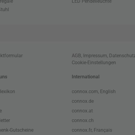
regale
LED Pendelleuchte
tuhl
ktformular
AGB
,
Impressum
,
Datenschut
Cookie-Einstellungen
uns
International
lexikon
connox.com, English
connox.de
e
connox.at
etter
connox.ch
enk-Gutscheine
connox.fr, Français