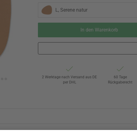
L, Serene natur
In den Warenkorb
2 Werktage nach Versand aus DE
60 Tage
per DHL
Rückgaberecht