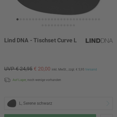
Lind DNA - Tischset Curve L
UVP € 24,95
€ 20,00
inkl. MwSt.,
zzgl. € 5,95
Versand
Auf Lager,
noch wenige vorhanden
L, Serene schwarz