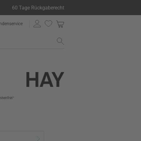
60 Tage Rückgaberecht
ndenservice
stenfrei
*