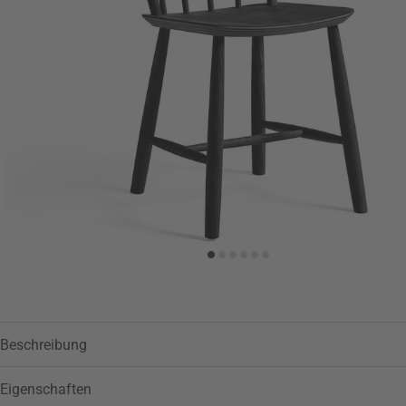
Zur Wunschliste hinzufügen
Beschreibung
Eigenschaften