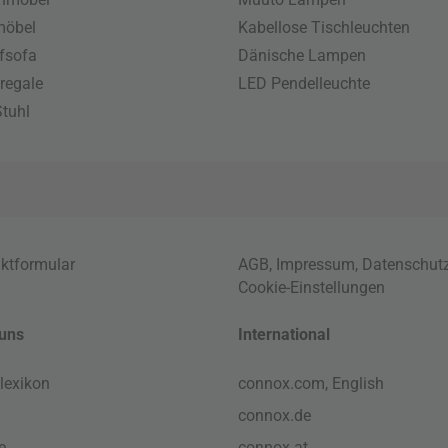
möbel
Kabellose Tischleuchten
fsofa
Dänische Lampen
regale
LED Pendelleuchte
tuhl
ktformular
AGB
,
Impressum
,
Datenschut
Cookie-Einstellungen
uns
International
lexikon
connox.com, English
connox.de
e
connox.at