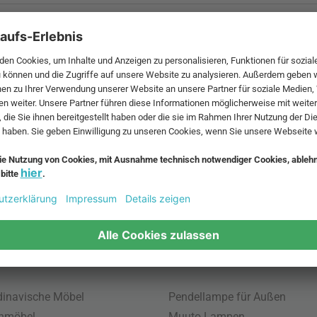
 MwSt. und zzgl.
Versandkosten
.
bte Möbel
Beliebte Leuchten
inavische Möbel
Pendellampe für Außen
enmöbel
Muuto Lampen