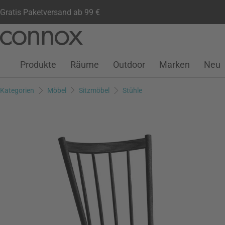
Gratis Paketversand ab 99 €
Kundenkonto
Wunschliste
Warenkorb
Direkt
Direkt
zum
zum
Seiteninhalt
Suchfeld
Produkte
Räume
Outdoor
Marken
Neu
springen
springen
Kategorien
Möbel
Sitzmöbel
Stühle