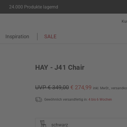
24.000 Produkte lagernd
Ku
Inspiration
SALE
HAY - J41 Chair
UVP € 349,00
€ 274,99
inkl. MwSt.,
versandko
Gewöhnlich versandfertig in:
4 bis 6 Wochen
schwarz