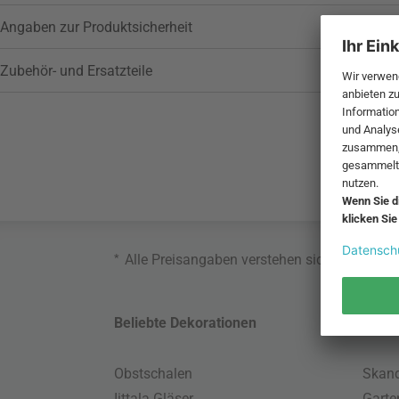
Angaben zur Produktsicherheit
Zubehör- und Ersatzteile
*
Alle Preisangaben verstehen sich inklusive
Beliebte Dekorationen
Belie
Obstschalen
Skand
Iittala Gläser
Gart