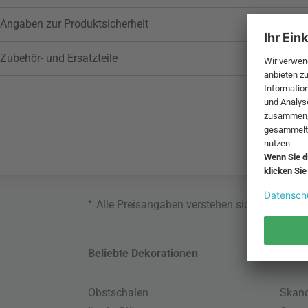
Angaben zur Produktsicherheit
Zubehör- und Ersatzteile
*
Alle Preisangaben verstehen sich inklusive
Beliebte Dekorationen
Belie
Obstschalen
Skand