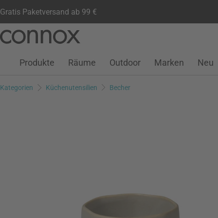
Gratis Paketversand ab 99 €
Kundenkonto
Wunschliste
Warenkorb
Direkt
Direkt
zum
zum
Seiteninhalt
Suchfeld
Produkte
Räume
Outdoor
Marken
Neu
springen
springen
Kategorien
Küchenutensilien
Becher