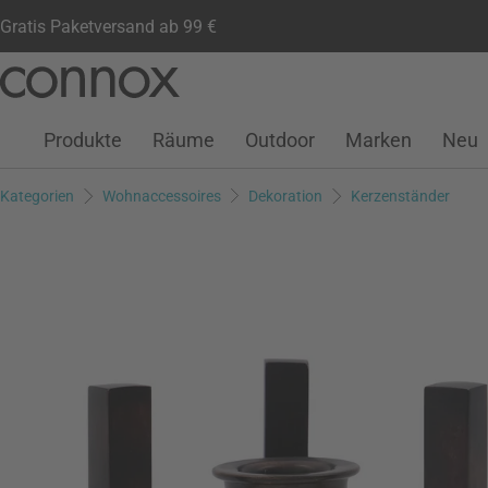
Gratis Paketversand ab 99 €
Kundenkonto
Wunschliste
Warenkorb
Direkt
Direkt
zum
zum
Seiteninhalt
Suchfeld
Produkte
Räume
Outdoor
Marken
Neu
springen
springen
Kategorien
Wohnaccessoires
Dekoration
Kerzenständer