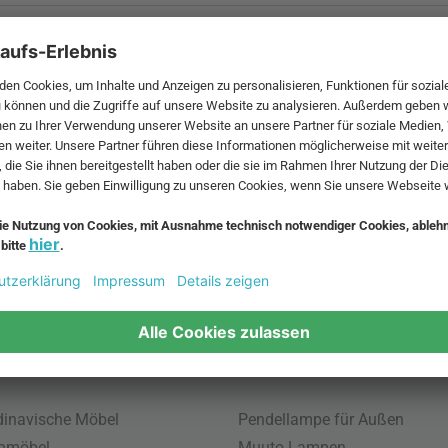
 MwSt. und zzgl.
Versandkosten
.
bte Möbel
Beliebte Leuchten
inavische Möbel
Pendellampe für Außen
enmöbel
Muuto Lampen