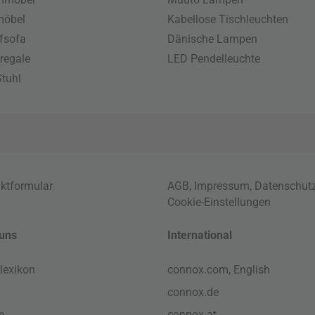
möbel
Kabellose Tischleuchten
fsofa
Dänische Lampen
regale
LED Pendelleuchte
tuhl
ktformular
AGB
,
Impressum
,
Datenschut
Cookie-Einstellungen
uns
International
lexikon
connox.com, English
connox.de
e
connox.at