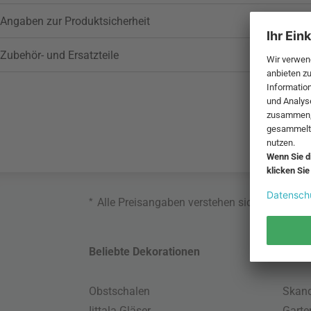
Angaben zur Produktsicherheit
Zubehör- und Ersatzteile
*
Alle Preisangaben verstehen sich inklusive
Beliebte Dekorationen
Belie
Obstschalen
Skand
Iittala Gläser
Gart