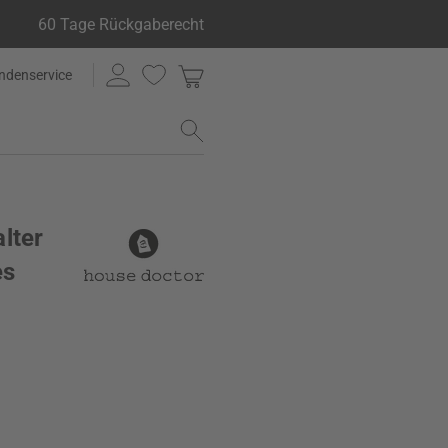
60 Tage Rückgaberecht
ndenservice
lter
es