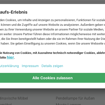
 MwSt. und zzgl.
Versandkosten
.
bte Möbel
Beliebte Leuchten
inavische Möbel
Pendellampe für Außen
enmöbel
Muuto Lampen