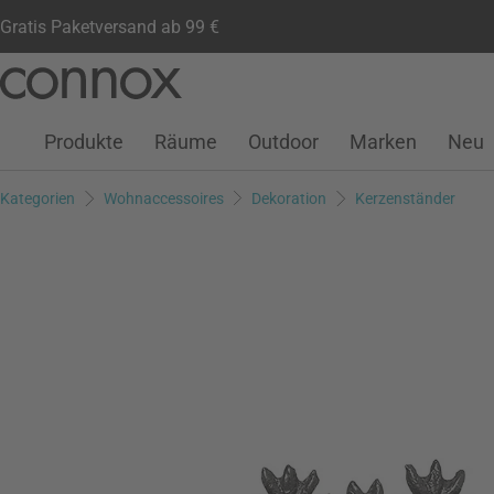
Gratis Paketversand ab 99 €
Kundenkonto
Wunschliste
Warenkorb
Direkt
Direkt
zum
zum
Seiteninhalt
Suchfeld
Produkte
Räume
Outdoor
Marken
Neu
springen
springen
Kategorien
Wohnaccessoires
Dekoration
Kerzenständer