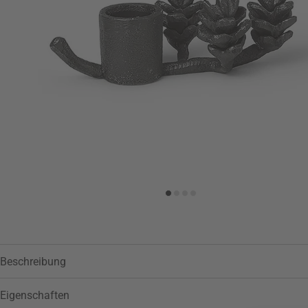
Zur Wunschliste hinzufügen
Beschreibung
Eigenschaften