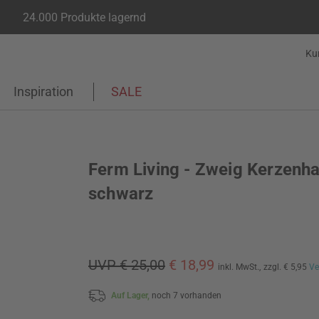
24.000 Produkte lagernd
Ku
Inspiration
SALE
Ferm Living - Zweig Kerzenhal
schwarz
UVP € 25,00
€ 18,99
inkl. MwSt.,
zzgl. € 5,95
Ve
Auf Lager,
noch 7 vorhanden