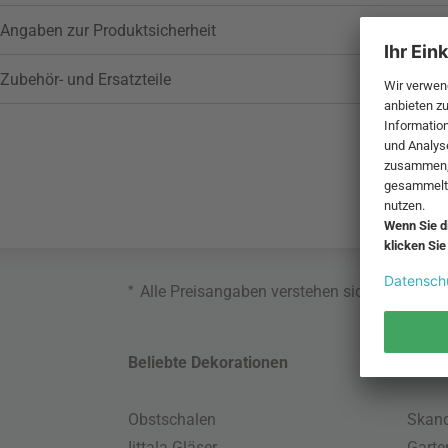
Angaben zur Produktsicherheit
Zubehör- und Ersatzteile
*
Alle Preisangaben verstehen sich inklusive
Beliebte Dekorationen
Belie
Obstschalen
Skand
Iittala Gläser
Gart