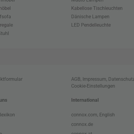
möbel
Kabellose Tischleuchten
fsofa
Dänische Lampen
regale
LED Pendelleuchte
tuhl
ktformular
AGB
,
Impressum
,
Datenschut
Cookie-Einstellungen
uns
International
lexikon
connox.com, English
connox.de
e
connox.at