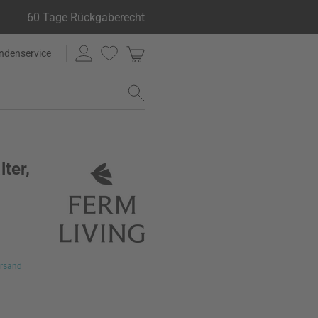
60 Tage Rückgaberecht
ndenservice
ter,
rsand