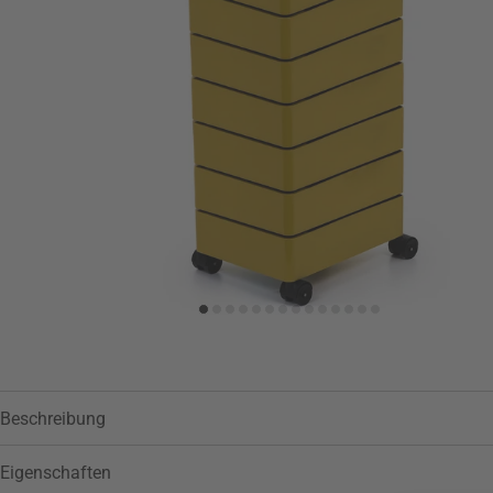
Zur Wunschliste hinzufügen
Beschreibung
Eigenschaften