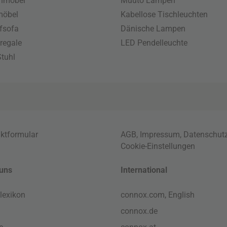
enmöbel
Muuto Lampen
möbel
Kabellose Tischleuchten
fsofa
Dänische Lampen
regale
LED Pendelleuchte
tuhl
ktformular
AGB
,
Impressum
,
Datenschut
Cookie-Einstellungen
uns
International
lexikon
connox.com, English
connox.de