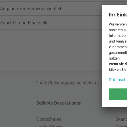
Angaben zur Produktsicherheit
Zubehör- und Ersatzteile
*
Alle Preisangaben verstehen sich inklusive
Beliebte Dekorationen
Belie
Obstschalen
Skand