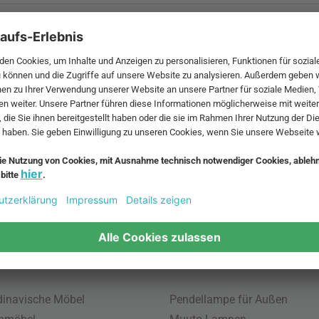
 MwSt. und zzgl.
Versandkosten
.
bte Möbel
Beliebte Leuchten
inavische Möbel
Pendellampe für Außen