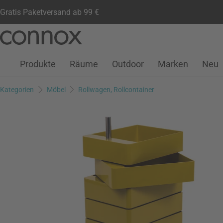
Gratis Paketversand ab 99 €
Kundenkonto
Wunschliste
Warenkorb
Direkt
Direkt
zum
zum
Seiteninhalt
Suchfeld
Produkte
Räume
Outdoor
Marken
Neu
springen
springen
Kategorien
Möbel
Rollwagen, Rollcontainer