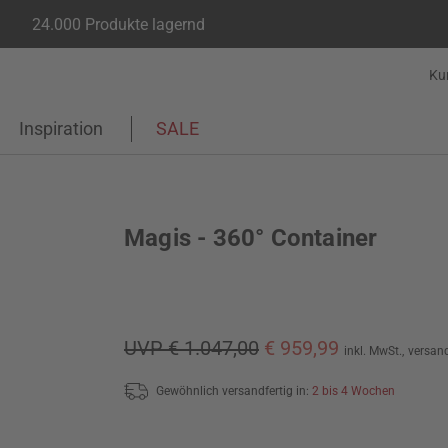
24.000 Produkte lagernd
Ku
Inspiration
SALE
Magis - 360° Container
UVP € 1.047,00
€ 959,99
inkl. MwSt.,
versand
Gewöhnlich versandfertig in:
2 bis 4 Wochen