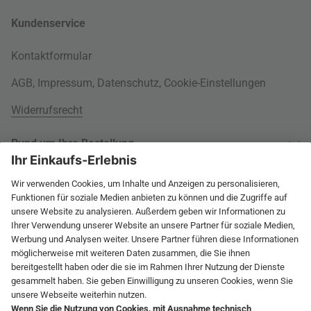
Kundenservice
Kontaktformular
AGB
,
Impressum
,
Datenschutz
,
Cookie-Einstellungen
Widerrufsrecht
Rund um Ihre Bestellung
Versandinformationen
Über uns
Kauf auf Rechnung
Wohnlexikon
International
Weitere Zahlungsarten
Jobs
60 Tage Rückgaberecht
connox.com, English
Geprüfte Leistung
Presse
Rücksendeunterlagen
connox.de
Newsletter
Entsorgung
Vielfältige Zahlungsmöglichkeiten
connox.at
Geschenk-Gutscheine