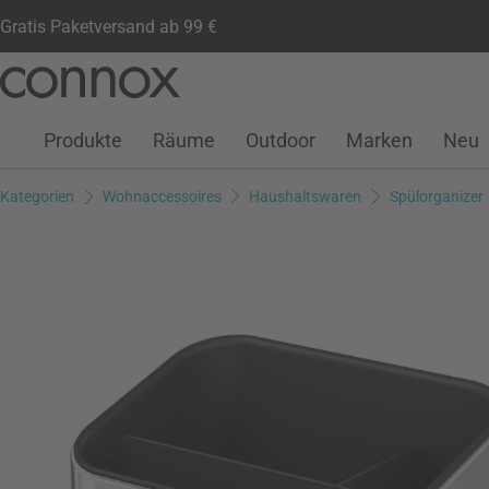
Gratis Paketversand ab 99 €
Kundenkonto
Wunschliste
Warenkorb
Direkt
Direkt
zum
zum
Seiteninhalt
Suchfeld
Produkte
Räume
Outdoor
Marken
Neu
springen
springen
Kategorien
Wohnaccessoires
Haushaltswaren
Spülorganizer