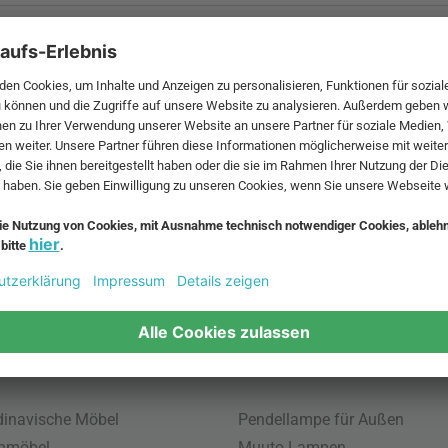
 MwSt. und zzgl.
Versandkosten
.
bte Möbel
Beliebte Leuchten
inavische Möbel
Pendellampe für Außen
enmöbel
Muuto Lampen