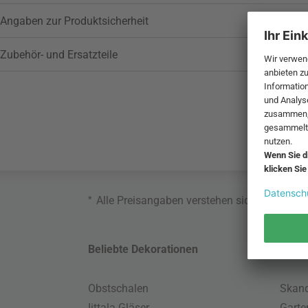
Angaben zur Produktsicherheit
Zubehör- und Ersatzteile
*
Alle Preisangaben verstehen sich inklusive
Beliebte Dekorationen
Belie
Obstschalen
Skand
Iittala Gläser
Gart