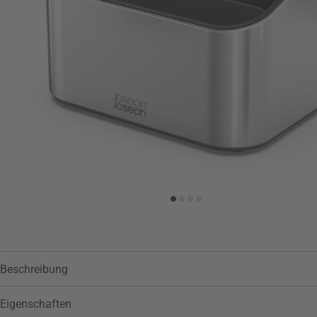
Zur Wunschliste hinzufügen
Beschreibung
Eigenschaften