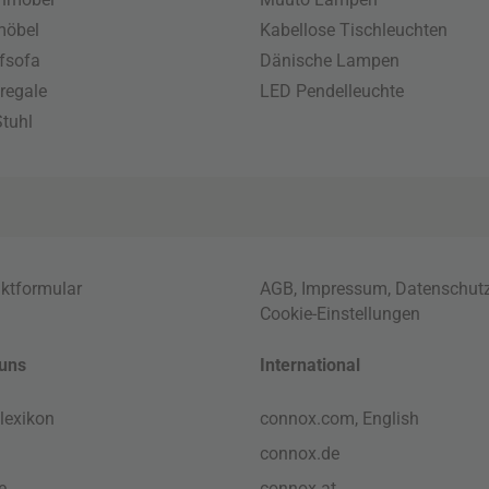
möbel
Kabellose Tischleuchten
fsofa
Dänische Lampen
regale
LED Pendelleuchte
tuhl
ktformular
AGB
,
Impressum
,
Datenschut
Cookie-Einstellungen
uns
International
lexikon
connox.com, English
connox.de
e
connox.at