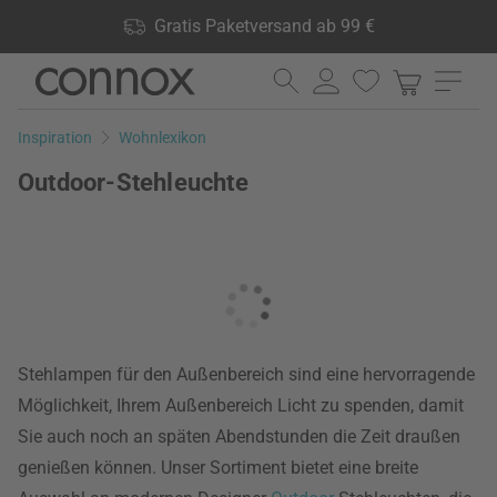
Shop Vorteile: Gratis Paketversand ab 99 €, 24.000 Produkte
Gratis Paketversand ab 99 €
lagernd, 60 Tage Rückgaberecht
Direkt
Direkt
zum
zum
Seiteninhalt
Suchfeld
Inspiration
Wohnlexikon
springen
springen
Outdoor-Stehleuchte
Stehlampen für den Außenbereich sind eine hervorragende
Möglichkeit, Ihrem Außenbereich Licht zu spenden, damit
Sie auch noch an späten Abendstunden die Zeit draußen
genießen können. Unser Sortiment bietet eine breite