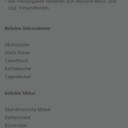
*
Alle Preisangaben verstehen sich inklusive MwSt. und
zzgl.
Versandkosten
.
Beliebte Dekorationen
Obstschalen
Iittala Gläser
Tabletttisch
Kaffeebecher
Tagesdecken
Beliebte Möbel
Skandinavische Möbel
Gartenmöbel
Büromöbel