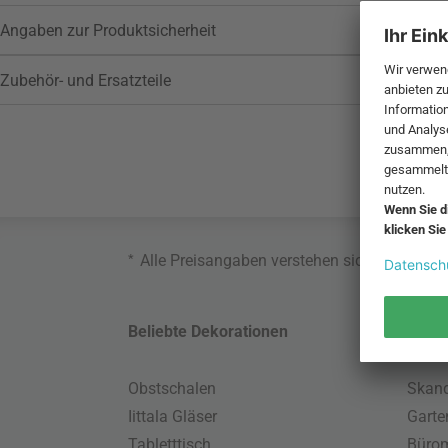
Angaben zur Produktsicherheit
Zubehör- und Ersatzteile
*
Alle Preisangaben verstehen sich inklusive
Beliebte Dekorationen
Belie
Obstschalen
Skand
Iittala Gläser
Gart
Tabletttisch
Büro