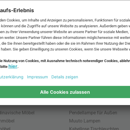
 MwSt. und zzgl.
Versandkosten
.
bte Möbel
Beliebte Leuchten
inavische Möbel
Pendellampe für Außen
enmöbel
Muuto Lampen
möbel
Kabellose Tischleuchten