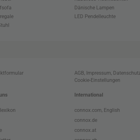
fsofa
Dänische Lampen
regale
LED Pendelleuchte
tuhl
ktformular
AGB
,
Impressum
,
Datenschut
Cookie-Einstellungen
uns
International
lexikon
connox.com, English
connox.de
e
connox.at