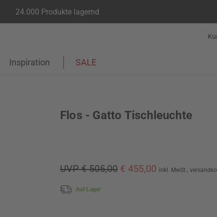
24.000 Produkte lagernd
Ku
Inspiration
SALE
Flos - Gatto Tischleuchte
UVP € 505,00
€ 455,00
inkl. MwSt.,
versandko
Auf Lager