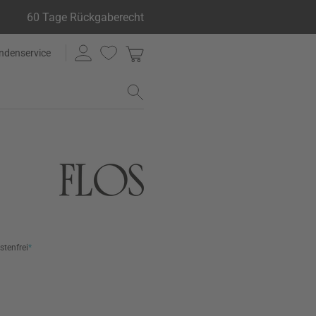
60 Tage Rückgaberecht
ndenservice
stenfrei
*