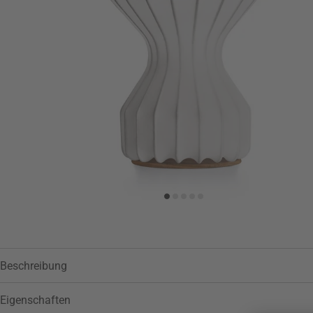
Zur Wunschliste hinzufügen
Beschreibung
Eigenschaften