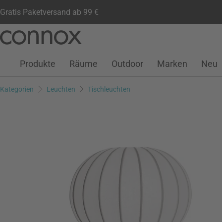
Gratis Paketversand ab 99 €
Kundenkonto
Wunschliste
Warenkorb
Direkt
Direkt
zum
zum
Seiteninhalt
Suchfeld
Produkte
Räume
Outdoor
Marken
Neu
springen
springen
Kategorien
Leuchten
Tischleuchten