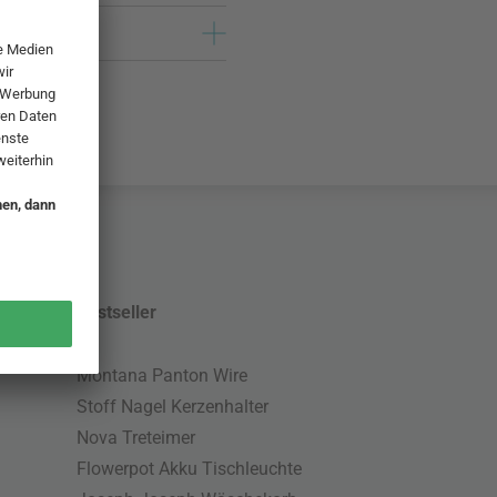
Bestseller
Montana Panton Wire
Stoff Nagel Kerzenhalter
Nova Treteimer
Flowerpot Akku Tischleuchte