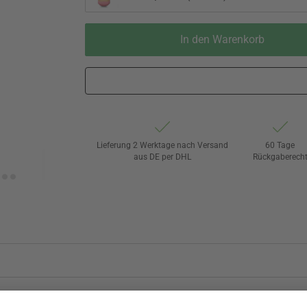
In den Warenkorb
Lieferung 2 Werktage nach Versand
60 Tage
aus DE per DHL
Rückgaberech