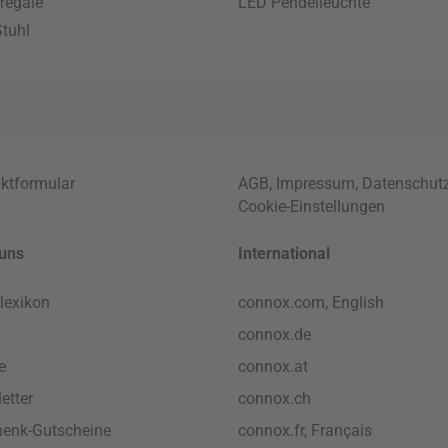
regale
LED Pendelleuchte
tuhl
ktformular
AGB
,
Impressum
,
Datenschut
Cookie-Einstellungen
uns
International
lexikon
connox.com, English
connox.de
e
connox.at
etter
connox.ch
enk-Gutscheine
connox.fr, Français