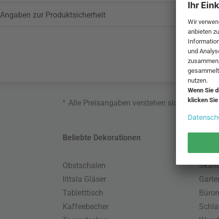
Angaben zur Produktsicherheit
*
Alle Preisangaben verstehen sich inklusive
Beliebte Dekorationen
Belie
Obstschalen
Skand
Iittala Gläser
Gart
Tabletttisch
Büro
Kaffeebecher
Schla