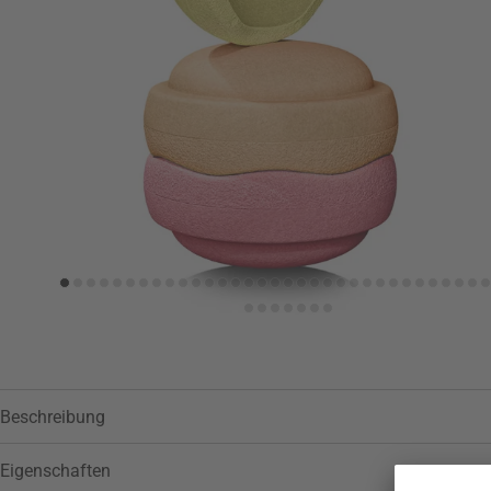
Zur Wunschliste hinzufügen
Beschreibung
Eigenschaften