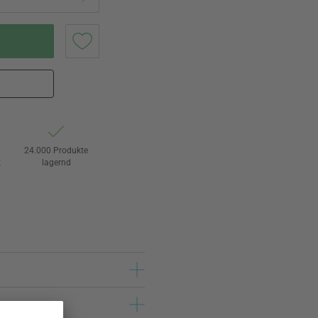
24.000 Produkte
t
lagernd