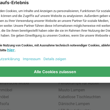
 MwSt. und zzgl.
Versandkosten
.
bte Möbel
Beliebte Leuchten
inavische Möbel
Pendellampe für Außen
enmöbel
Muuto Lampen
möbel
Kabellose Tischleuchten
fsofa
Dänische Lampen