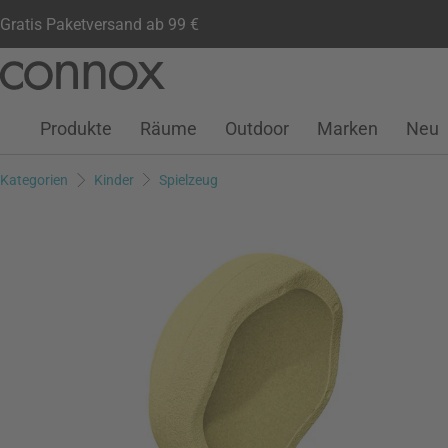
Gratis Paketversand ab 99 €
Kundenkonto
Wunschliste
Warenkorb
Direkt
Direkt
zum
zum
Seiteninhalt
Suchfeld
Produkte
Räume
Outdoor
Marken
Neu
springen
springen
Kategorien
Kinder
Spielzeug