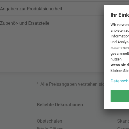
Angaben zur Produktsicherheit
Zubehör- und Ersatzteile
*
Alle Preisangaben verstehen sich inklusive
Beliebte Dekorationen
Belie
Obstschalen
Skand