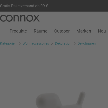
Gratis Paketversand ab 99 €
Kundenkonto
Wunschliste
Warenkorb
Direkt
Direkt
zum
zum
Seiteninhalt
Suchfeld
Produkte
Räume
Outdoor
Marken
Neu
springen
springen
Kategorien
Wohnaccessoires
Dekoration
Dekofiguren