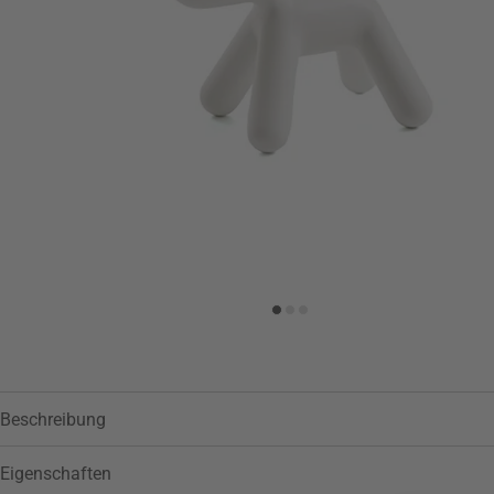
Zur Wunschliste hinzufügen
Beschreibung
Eigenschaften