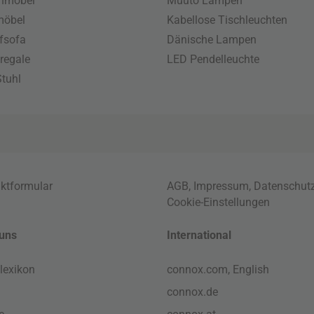
enmöbel
Muuto Lampen
möbel
Kabellose Tischleuchten
fsofa
Dänische Lampen
regale
LED Pendelleuchte
tuhl
ktformular
AGB
,
Impressum
,
Datenschut
Cookie-Einstellungen
uns
International
lexikon
connox.com, English
connox.de