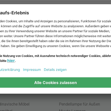
 MwSt. und zzgl.
Versandkosten
.
bte Möbel
Beliebte Leuchten
inavische Möbel
Pendellampe für Außen