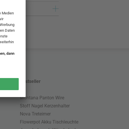
Bestseller
Montana Panton Wire
Stoff Nagel Kerzenhalter
Nova Treteimer
Flowerpot Akku Tischleuchte