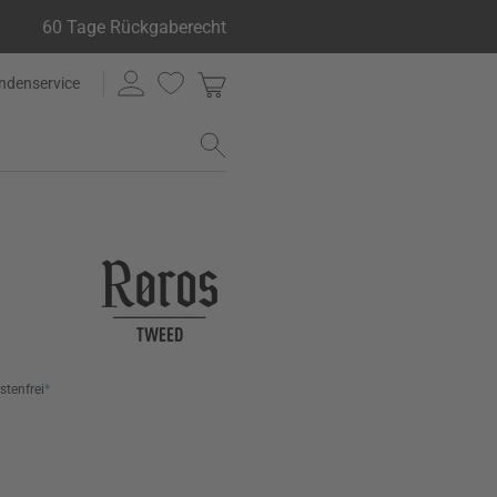
60 Tage Rückgaberecht
ndenservice
stenfrei
*