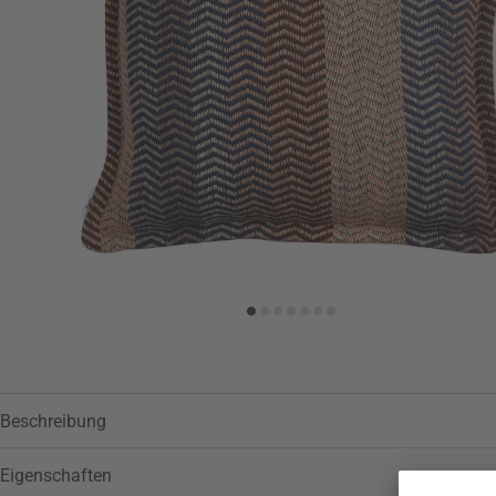
Zur Wunschliste hinzufügen
Beschreibung
Eigenschaften