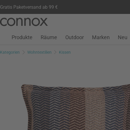
Gratis Paketversand ab 99 €
Kundenkonto
Wunschliste
Warenkorb
Direkt
Direkt
zum
zum
Seiteninhalt
Suchfeld
Produkte
Räume
Outdoor
Marken
Neu
springen
springen
Kategorien
Wohntextilien
Kissen