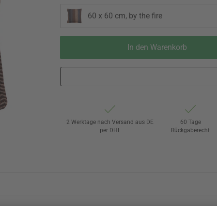
60 x 60 cm, by the fire
In den Warenkorb
2 Werktage nach Versand aus DE
60 Tage
per DHL
Rückgaberecht