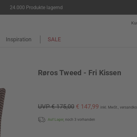
24.000 Produkte lagernd
Ku
Inspiration
SALE
Røros Tweed - Fri Kissen
UVP € 175,00
€ 147,99
inkl. MwSt.,
versandko
Auf Lager,
noch 3 vorhanden