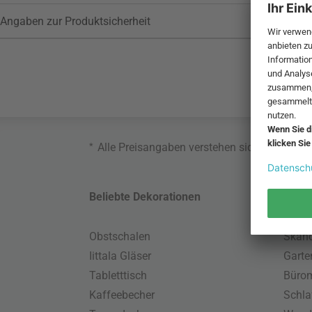
Angaben zur Produktsicherheit
*
Alle Preisangaben verstehen sich inklusive
Beliebte Dekorationen
Belie
Obstschalen
Skand
Iittala Gläser
Gart
Tabletttisch
Büro
Kaffeebecher
Schla