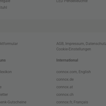
regale
LED Pendelleuchte
tuhl
ktformular
AGB
,
Impressum
,
Datenschut
Cookie-Einstellungen
uns
International
lexikon
connox.com, English
connox.de
e
connox.at
etter
connox.ch
enk-Gutscheine
connox.fr, Français