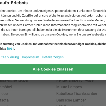
 MwSt. und zzgl.
Versandkosten
.
bte Möbel
Beliebte Leuchten
inavische Möbel
Pendellampe für Außen
enmöbel
Muuto Lampen
möbel
Kabellose Tischleuchten
fsofa
Dänische Lampen