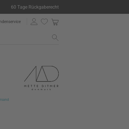
60 Tage Rückgaberecht
ndenservice
rsand