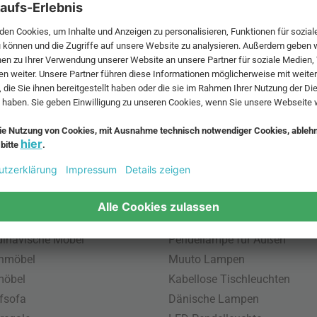
 MwSt. und zzgl.
Versandkosten
.
bte Möbel
Beliebte Leuchten
inavische Möbel
Pendellampe für Außen
enmöbel
Muuto Lampen
möbel
Kabellose Tischleuchten
fsofa
Dänische Lampen