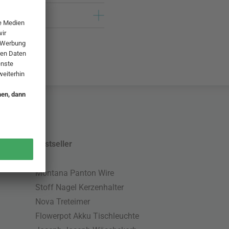
Bestseller
Montana Panton Wire
Stoff Nagel Kerzenhalter
Nova Treteimer
Flowerpot Akku Tischleuchte