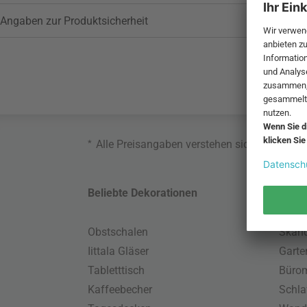
Angaben zur Produktsicherheit
*
Alle Preisangaben verstehen sich inklusive
Beliebte Dekorationen
Belie
Obstschalen
Skand
Iittala Gläser
Gart
Tabletttisch
Büro
Kaffeebecher
Schla