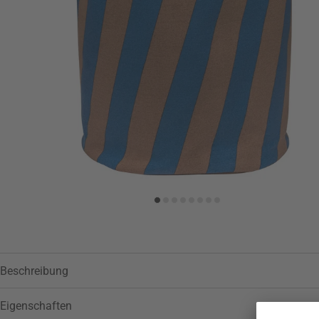
Zur Wunschliste hinzufügen
Beschreibung
Eigenschaften