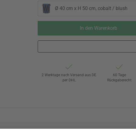
Ø 40 cm x H 50 cm, cobalt / blush
In den Warenkorb
2 Werktage nach Versand aus DE
60 Tage
per DHL
Rückgaberecht