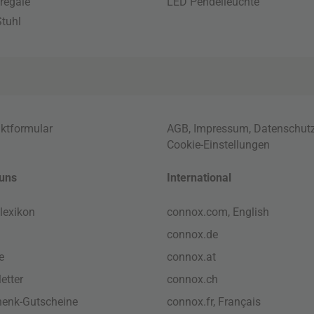
regale
LED Pendelleuchte
tuhl
ktformular
AGB
,
Impressum
,
Datenschut
Cookie-Einstellungen
uns
International
lexikon
connox.com, English
connox.de
e
connox.at
etter
connox.ch
enk-Gutscheine
connox.fr, Français