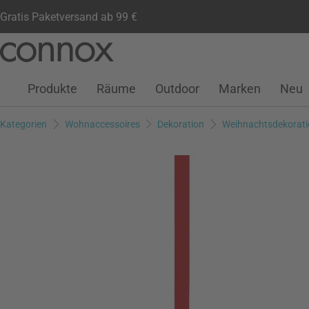
Gratis Paketversand ab 99 €
Kundenkonto
Wunschliste
Warenkorb
Direkt
Direkt
zum
zum
Seiteninhalt
Suchfeld
Produkte
Räume
Outdoor
Marken
Neu
springen
springen
Kategorien
Wohnaccessoires
Dekoration
Weihnachtsdekorati