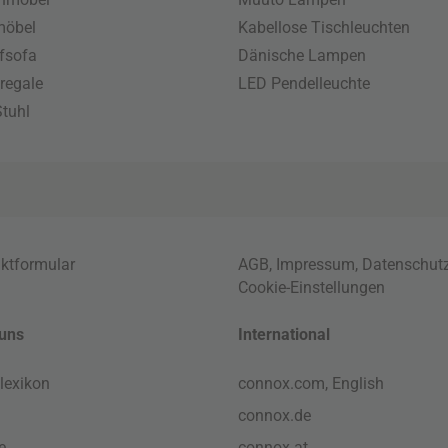
möbel
Kabellose Tischleuchten
fsofa
Dänische Lampen
regale
LED Pendelleuchte
tuhl
ktformular
AGB
,
Impressum
,
Datenschut
Cookie-Einstellungen
uns
International
lexikon
connox.com, English
connox.de
e
connox.at