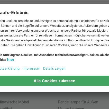
 MwSt. und zzgl.
Versandkosten
.
bte Möbel
Beliebte Leuchten
inavische Möbel
Pendellampe für Außen
enmöbel
Muuto Lampen