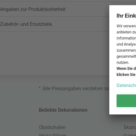
Angaben zur Produktsicherheit
Zubehör- und Ersatzteile
*
Alle Preisangaben verstehen sich inklusive
Beliebte Dekorationen
Belie
Obstschalen
Skand
Iittala Gläser
Gart