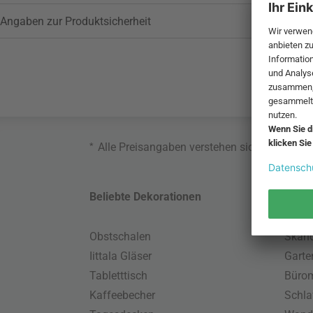
Angaben zur Produktsicherheit
*
Alle Preisangaben verstehen sich inklusive
Beliebte Dekorationen
Belie
Obstschalen
Skand
Iittala Gläser
Gart
Tabletttisch
Büro
Kaffeebecher
Schla