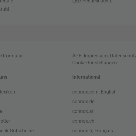
regale
LED Pendelleuchte
tuhl
ktformular
AGB
,
Impressum
,
Datenschut
Cookie-Einstellungen
uns
International
lexikon
connox.com, English
connox.de
e
connox.at
etter
connox.ch
enk-Gutscheine
connox.fr, Français