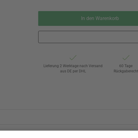
In den Warenkorb
Lieferung 2 Werktage nach Versand
60 Tage
aus DE per DHL
Rückgaberech