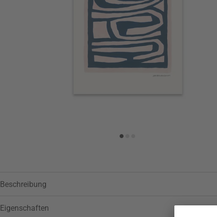
Zur Wunschliste hinzufügen
Beschreibung
Eigenschaften