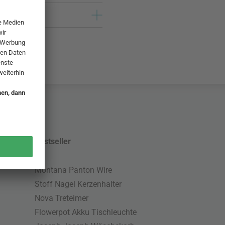
Bestseller
Montana Panton Wire
Stoff Nagel Kerzenhalter
Nova Treteimer
Flowerpot Akku Tischleuchte