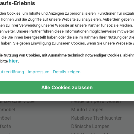
 MwSt. und zzgl.
Versandkosten
.
bte Möbel
Beliebte Leuchten
inavische Möbel
Pendellampe für Außen
enmöbel
Muuto Lampen
möbel
Kabellose Tischleuchten
fsofa
Dänische Lampen