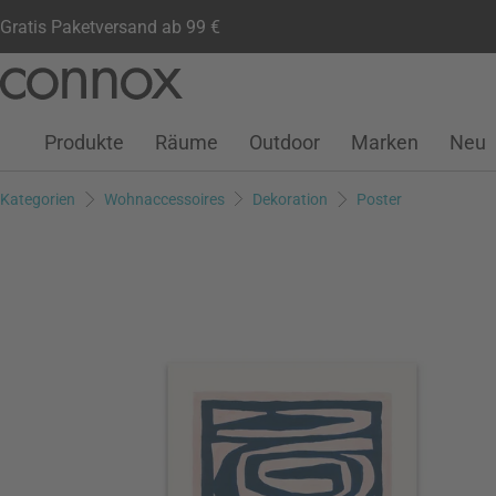
Gratis Paketversand ab 99 €
Kundenkonto
Wunschliste
Warenkorb
Direkt
Direkt
zum
zum
Seiteninhalt
Suchfeld
Produkte
Räume
Outdoor
Marken
Neu
springen
springen
Kategorien
Wohnaccessoires
Dekoration
Poster