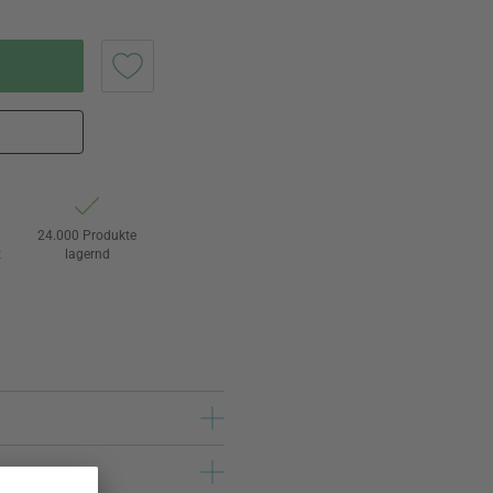
24.000 Produkte
t
lagernd