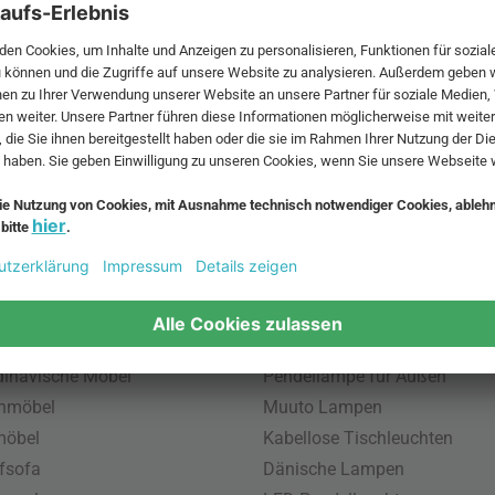
 MwSt. und zzgl.
Versandkosten
.
bte Möbel
Beliebte Leuchten
inavische Möbel
Pendellampe für Außen
enmöbel
Muuto Lampen
möbel
Kabellose Tischleuchten
fsofa
Dänische Lampen