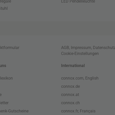
regale
LED Pendelleuchte
tuhl
ktformular
AGB
,
Impressum
,
Datenschut
Cookie-Einstellungen
uns
International
lexikon
connox.com, English
connox.de
e
connox.at
etter
connox.ch
enk-Gutscheine
connox.fr, Français