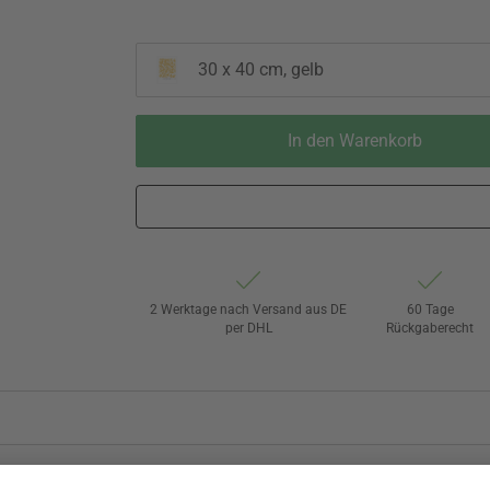
30 x 40 cm, gelb
In den Warenkorb
2 Werktage nach Versand aus DE
60 Tage
per DHL
Rückgaberecht