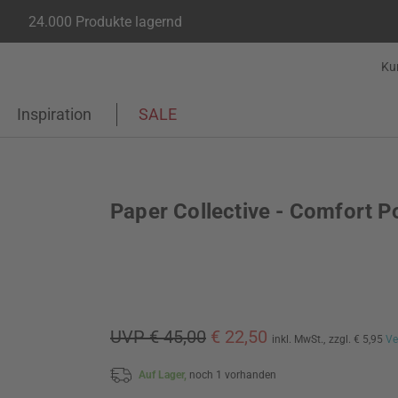
24.000 Produkte lagernd
Ku
Inspiration
SALE
Paper Collective - Comfort P
UVP € 45,00
€ 22,50
inkl. MwSt.,
zzgl. € 5,95
Ve
Auf Lager,
noch 1 vorhanden