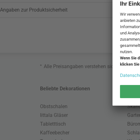
Angaben zur Produktsicherheit
*
Alle Preisangaben verstehen sich inklusive
Beliebte Dekorationen
Belie
Obstschalen
Skand
Iittala Gläser
Gart
Tabletttisch
Büro
Kaffeebecher
Schla