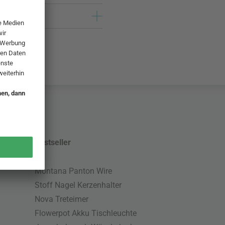
Bestseller
Montana Panton Wire
Stoff Nagel Kerzenhalter
Nova Treteimer
Flowerpot Akku Tischleuchte