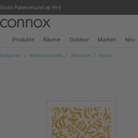
Gratis Paketversand ab 99 €
Kundenkonto
Wunschliste
Warenkorb
Direkt
Direkt
zum
zum
Seiteninhalt
Suchfeld
Produkte
Räume
Outdoor
Marken
Neu
springen
springen
Kategorien
Wohnaccessoires
Dekoration
Poster