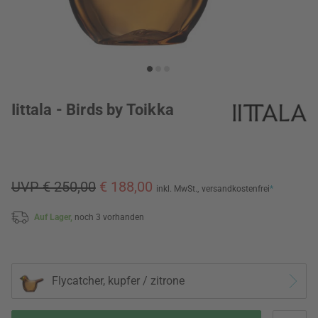
Iittala - Birds by Toikka
UVP € 250,00
€ 188,00
inkl. MwSt.,
versandkostenfrei
*
Auf Lager,
noch 3 vorhanden
Flycatcher, kupfer / zitrone