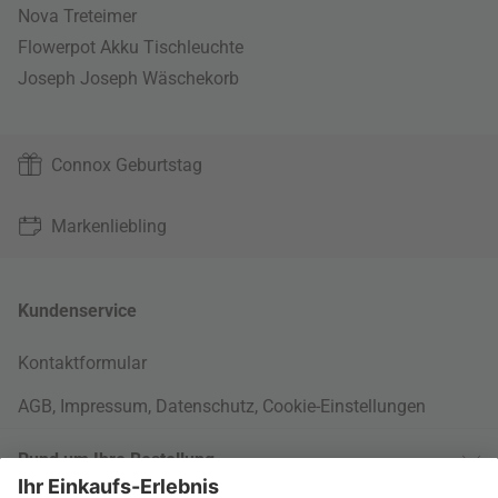
Nova Treteimer
Flowerpot Akku Tischleuchte
Joseph Joseph Wäschekorb
Connox Geburtstag
Markenliebling
Kundenservice
Kontaktformular
AGB
,
Impressum
,
Datenschutz
,
Cookie-Einstellungen
Rund um Ihre Bestellung