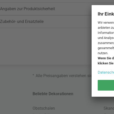
Angaben zur Produktsicherheit
Zubehör- und Ersatzteile
*
Alle Preisangaben verstehen sich inklusive
Beliebte Dekorationen
Belie
Obstschalen
Skand