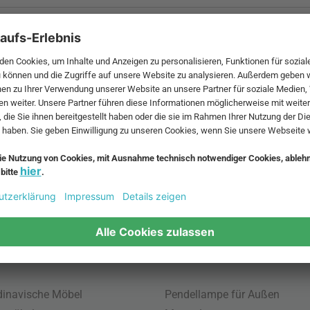
 MwSt. und zzgl.
Versandkosten
.
bte Möbel
Beliebte Leuchten
inavische Möbel
Pendellampe für Außen