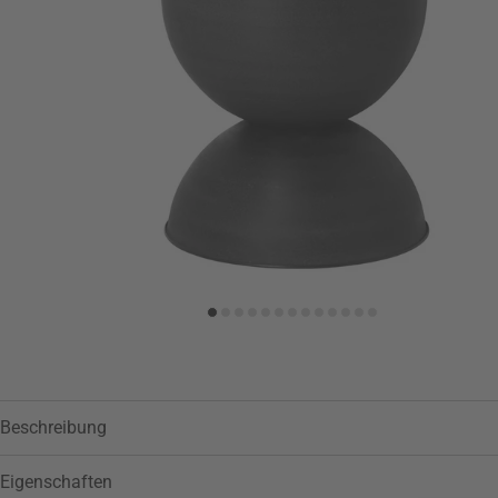
Zur Wunschliste hinzufügen
Beschreibung
Eigenschaften