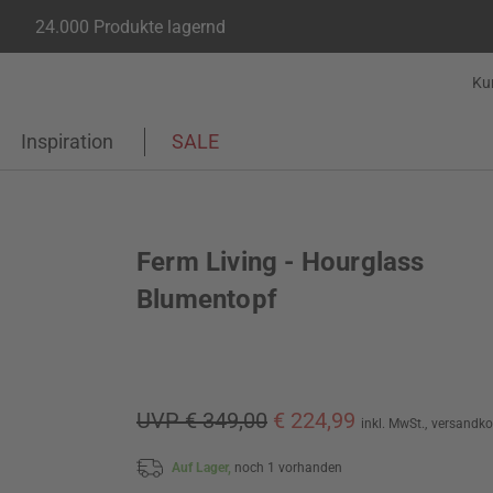
24.000 Produkte lagernd
Ku
Inspiration
SALE
Ferm Living - Hourglass
Blumentopf
UVP € 349,00
€ 224,99
inkl. MwSt.,
versandko
Auf Lager,
noch 1 vorhanden