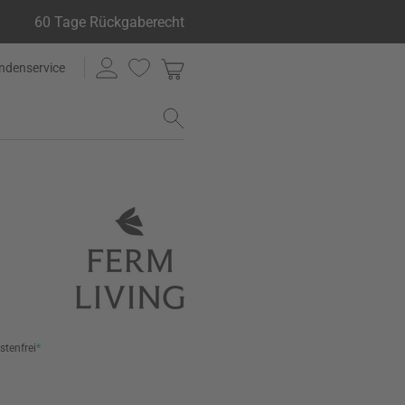
60 Tage Rückgaberecht
ndenservice
stenfrei
*