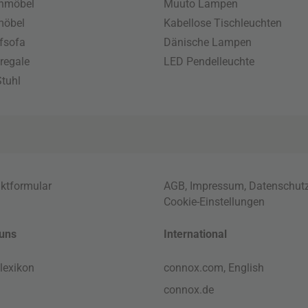
enmöbel
Muuto Lampen
möbel
Kabellose Tischleuchten
fsofa
Dänische Lampen
regale
LED Pendelleuchte
tuhl
ktformular
AGB
,
Impressum
,
Datenschut
Cookie-Einstellungen
uns
International
lexikon
connox.com, English
connox.de